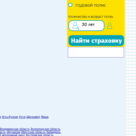
к
Усть-Кулом
Ухта
Щельяюр
Якша
Владимирская область
Волгоградская область
асть
Ингушетия
Иркутская область
Кабардино-
й автономный округ
Костромская область