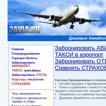
Дешевые Авиабиле
Забронировать А
Главная
ТАКСИ в аэропорт
Спецпредложения
Горящие билеты
Забронировать О
Забронировать
АВИАБИЛЕТ
Сравнить СТРАХО
ТАКСИ
, трансферы
Забронировать
ОТЕЛЬ
Квартиры
посуточно
Система бронирования и покупки
Онлайн продажа и бронировани
СТРАХОВКИ
Поиск и сравнение стоимости а
продаж в большинстве городов Рос
Типы авиаперевозок
Авиабилеты по наиболее выгод
Дешевые авиабилеты на низкобю
Стоимость авиабилетов -
тарифы и сборы
Блочные авиабилеты