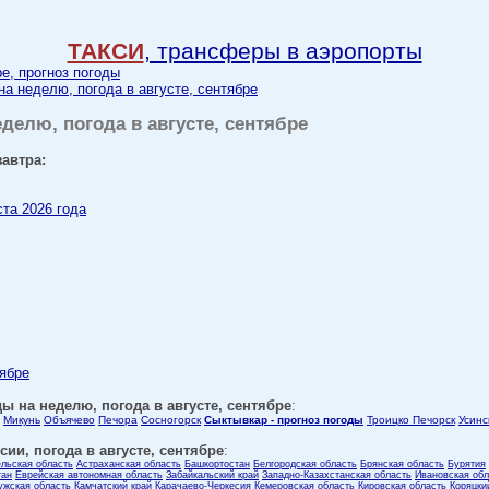
ТАКСИ
, трансферы в аэропорты
ре, прогноз погоды
на неделю, погода в августе, сентябре
делю, погода в августе, сентябре
завтра:
ста 2026 года
тябре
ы на неделю, погода в августе, сентябре
:
Микунь
Объячево
Печора
Сосногорск
Сыктывкар - прогноз погоды
Троицко Печорск
Усинс
ии, погода в августе, сентябре
:
ельская область
Астраханская область
Башкортостан
Белгородская область
Брянская область
Бурятия
тан
Еврейская автономная область
Забайкальский край
Западно-Казахстанская область
Ивановская обл
ужская область
Камчатский край
Карачаево-Черкесия
Кемеровская область
Кировская область
Коряцки