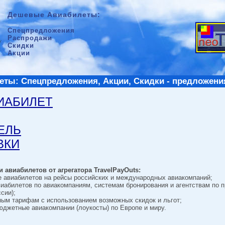
Дешевые Авиабилеты:
Спецпредложения
Распродажи
Скидки
Акции
ты: Спецпредложения, Акции, Скидки - предложени
ВИАБИЛЕТ
ТЕЛЬ
ВКИ
 авиабилетов от агрегатора TravelPayOuts:
е авиабилетов на рейсы российских и международных авиакомпаний;
виабилетов по авиакомпаниям, системам бронирования и агентствам по 
сии);
ным тарифам с использованием возможных скидок и льгот;
джетные авиакомпании (лоукосты) по Европе и миру.