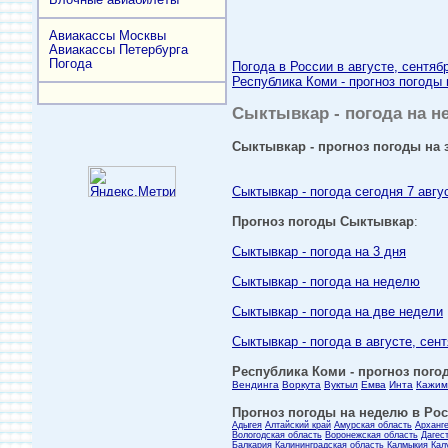
Авиакассы Москвы
Авиакассы Петербурга
Погода
Погода в России в августе, сентяб
Республика Коми - прогноз погоды 
Сыктывкар - погода на не
Сыктывкар - прогноз погоды на 
Сыктывкар - погода сегодня 7 авгу
Прогноз погоды Сыктывкар
:
Сыктывкар - погода на 3 дня
Сыктывкар - погода на неделю
Сыктывкар - погода на две недели
Сыктывкар - погода в августе, сен
Республика Коми - прогноз погод
Вендинга
Воркута
Вуктыл
Емва
Инта
Кажим
Прогноз погоды на неделю в Росс
Адыгея
Алтайский край
Амурская область
Арханг
Вологодская область
Воронежская область
Дагес
Балкария
Калининградская область
Калмыкия
Кал