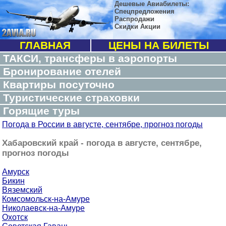
Дешевые Авиабилеты:
Спецпредложения
Распродажи
Скидки Акции
ГЛАВНАЯ
ЦЕНЫ НА БИЛЕТЫ
ТАКСИ, трансферы в аэропорты
Бронирование отелей
Квартиры посуточно
Туристические страховки
Горящие туры
Погода в России в августе, сентябре, прогноз погоды
Хабаровский край - погода в августе, сентябре,
прогноз погоды
Амурск
Бикин
Вяземский
Комсомольск-на-Амуре
Николаевск-на-Амуре
Охотск