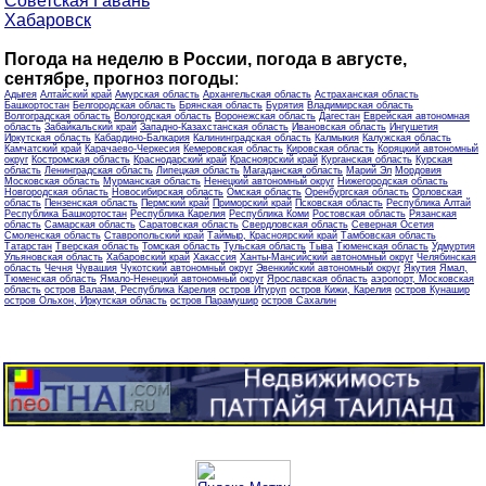
Советская Гавань
Хабаровск
Погода на неделю в России, погода в августе,
сентябре, прогноз погоды
:
Адыгея
Алтайский край
Амурская область
Архангельская область
Астраханская область
Башкортостан
Белгородская область
Брянская область
Бурятия
Владимирская область
Волгоградская область
Вологодская область
Воронежская область
Дагестан
Еврейская автономная
область
Забайкальский край
Западно-Казахстанская область
Ивановская область
Ингушетия
Иркутская область
Кабардино-Балкария
Калининградская область
Калмыкия
Калужская область
Камчатский край
Карачаево-Черкесия
Кемеровская область
Кировская область
Коряцкий автономный
округ
Костромская область
Краснодарский край
Красноярский край
Курганская область
Курская
область
Ленинградская область
Липецкая область
Магаданская область
Марий Эл
Мордовия
Московская область
Мурманская область
Ненецкий автономный округ
Нижегородская область
Новгородская область
Новосибирская область
Омская область
Оренбургская область
Орловская
область
Пензенская область
Пермский край
Приморский край
Псковская область
Республика Алтай
Республика Башкортостан
Республика Карелия
Республика Коми
Ростовская область
Рязанская
область
Самарская область
Саратовская область
Свердловская область
Северная Осетия
Смоленская область
Ставропольский край
Таймыр, Красноярский край
Тамбовская область
Татарстан
Тверская область
Томская область
Тульская область
Тыва
Тюменская область
Удмуртия
Ульяновская область
Хабаровский край
Хакассия
Ханты-Мансийский автономный округ
Челябинская
область
Чечня
Чувашия
Чукотский автономный округ
Эвенкийский автономный округ
Якутия
Ямал,
Тюменская область
Ямало-Ненецкий автономный округ
Ярославская область
аэропорт, Московская
область
остров Валаам, Республика Карелия
остров Итуруп
остров Кижи, Карелия
остров Кунашир
остров Ольхон, Иркутская область
остров Парамушир
остров Сахалин