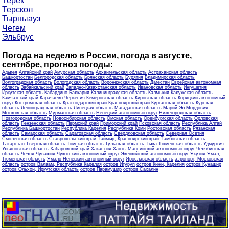
Терек
Терскол
Тырныауз
Чегем
Эльбрус
Погода на неделю в России, погода в августе,
сентябре, прогноз погоды
:
Адыгея
Алтайский край
Амурская область
Архангельская область
Астраханская область
Башкортостан
Белгородская область
Брянская область
Бурятия
Владимирская область
Волгоградская область
Вологодская область
Воронежская область
Дагестан
Еврейская автономная
область
Забайкальский край
Западно-Казахстанская область
Ивановская область
Ингушетия
Иркутская область
Кабардино-Балкария
Калининградская область
Калмыкия
Калужская область
Камчатский край
Карачаево-Черкесия
Кемеровская область
Кировская область
Коряцкий автономный
округ
Костромская область
Краснодарский край
Красноярский край
Курганская область
Курская
область
Ленинградская область
Липецкая область
Магаданская область
Марий Эл
Мордовия
Московская область
Мурманская область
Ненецкий автономный округ
Нижегородская область
Новгородская область
Новосибирская область
Омская область
Оренбургская область
Орловская
область
Пензенская область
Пермский край
Приморский край
Псковская область
Республика Алтай
Республика Башкортостан
Республика Карелия
Республика Коми
Ростовская область
Рязанская
область
Самарская область
Саратовская область
Свердловская область
Северная Осетия
Смоленская область
Ставропольский край
Таймыр, Красноярский край
Тамбовская область
Татарстан
Тверская область
Томская область
Тульская область
Тыва
Тюменская область
Удмуртия
Ульяновская область
Хабаровский край
Хакассия
Ханты-Мансийский автономный округ
Челябинская
область
Чечня
Чувашия
Чукотский автономный округ
Эвенкийский автономный округ
Якутия
Ямал,
Тюменская область
Ямало-Ненецкий автономный округ
Ярославская область
аэропорт, Московская
область
остров Валаам, Республика Карелия
остров Итуруп
остров Кижи, Карелия
остров Кунашир
остров Ольхон, Иркутская область
остров Парамушир
остров Сахалин