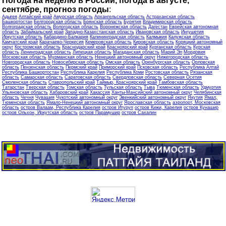
Погода на неделю в России, погода в августе,
сентябре, прогноз погоды
:
Адыгея
Алтайский край
Амурская область
Архангельская область
Астраханская область
Башкортостан
Белгородская область
Брянская область
Бурятия
Владимирская область
Волгоградская область
Вологодская область
Воронежская область
Дагестан
Еврейская автономная
область
Забайкальский край
Западно-Казахстанская область
Ивановская область
Ингушетия
Иркутская область
Кабардино-Балкария
Калининградская область
Калмыкия
Калужская область
Камчатский край
Карачаево-Черкесия
Кемеровская область
Кировская область
Коряцкий автономный
округ
Костромская область
Краснодарский край
Красноярский край
Курганская область
Курская
область
Ленинградская область
Липецкая область
Магаданская область
Марий Эл
Мордовия
Московская область
Мурманская область
Ненецкий автономный округ
Нижегородская область
Новгородская область
Новосибирская область
Омская область
Оренбургская область
Орловская
область
Пензенская область
Пермский край
Приморский край
Псковская область
Республика Алтай
Республика Башкортостан
Республика Карелия
Республика Коми
Ростовская область
Рязанская
область
Самарская область
Саратовская область
Свердловская область
Северная Осетия
Смоленская область
Ставропольский край
Таймыр, Красноярский край
Тамбовская область
Татарстан
Тверская область
Томская область
Тульская область
Тыва
Тюменская область
Удмуртия
Ульяновская область
Хабаровский край
Хакассия
Ханты-Мансийский автономный округ
Челябинская
область
Чечня
Чувашия
Чукотский автономный округ
Эвенкийский автономный округ
Якутия
Ямал,
Тюменская область
Ямало-Ненецкий автономный округ
Ярославская область
аэропорт, Московская
область
остров Валаам, Республика Карелия
остров Итуруп
остров Кижи, Карелия
остров Кунашир
остров Ольхон, Иркутская область
остров Парамушир
остров Сахалин