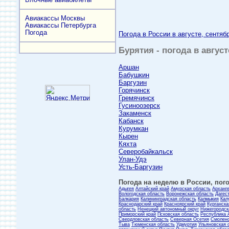
Авиакассы Москвы
Авиакассы Петербурга
Погода
Погода в России в августе, сентяб
Бурятия - погода в авгус
Аршан
Бабушкин
Баргузин
Горячинск
Гремячинск
Гусиноозерск
Закаменск
Кабанск
Курумкан
Кырен
Кяхта
Северобайкальск
Улан-Удэ
Усть-Баргузин
Погода на неделю в России, пого
Адыгея
Алтайский край
Амурская область
Арханг
Вологодская область
Воронежская область
Дагес
Балкария
Калининградская область
Калмыкия
Кал
Краснодарский край
Красноярский край
Курганска
область
Ненецкий автономный округ
Нижегородск
Приморский край
Псковская область
Республика 
Свердловская область
Северная Осетия
Смоленс
Тыва
Тюменская область
Удмуртия
Ульяновская 