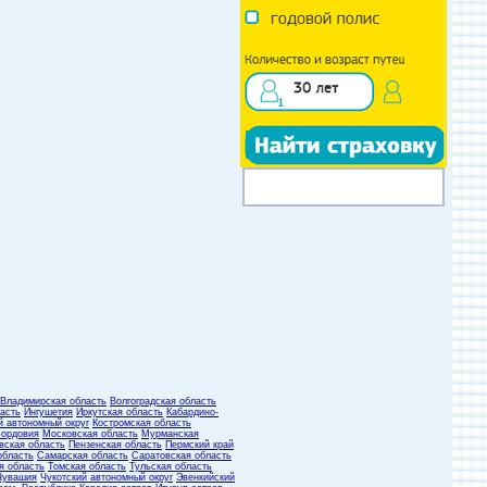
Владимирская область
Волгоградская область
асть
Ингушетия
Иркутская область
Кабардино-
й автономный округ
Костромская область
ордовия
Московская область
Мурманская
вская область
Пензенская область
Пермский край
область
Самарская область
Саратовская область
я область
Томская область
Тульская область
Чувашия
Чукотский автономный округ
Эвенкийский