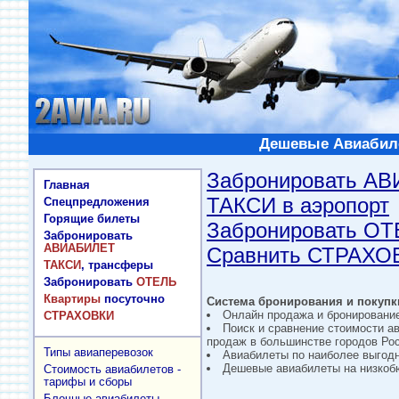
Дешевые Авиабиле
Забронировать А
Главная
ТАКСИ в аэропорт
Спецпредложения
Горящие билеты
Забронировать О
Забронировать
АВИАБИЛЕТ
Сравнить СТРАХО
ТАКСИ
, трансферы
Забронировать
ОТЕЛЬ
Квартиры
посуточно
Система бронирования и покупки
Онлайн продажа и бронировани
СТРАХОВКИ
Поиск и сравнение стоимости а
продаж в большинстве городов Рос
Типы авиаперевозок
Авиабилеты по наиболее выгод
Дешевые авиабилеты на низкобю
Стоимость авиабилетов -
тарифы и сборы
Блочные авиабилеты