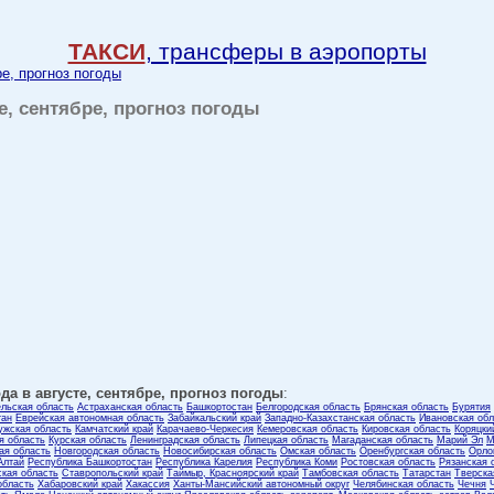
ТАКСИ
, трансферы в аэропорты
ре, прогноз погоды
те, сентябре, прогноз погоды
да в августе, сентябре, прогноз погоды
:
ельская область
Астраханская область
Башкортостан
Белгородская область
Брянская область
Бурятия
тан
Еврейская автономная область
Забайкальский край
Западно-Казахстанская область
Ивановская обл
ужская область
Камчатский край
Карачаево-Черкесия
Кемеровская область
Кировская область
Коряцки
я область
Курская область
Ленинградская область
Липецкая область
Магаданская область
Марий Эл
М
ая область
Новгородская область
Новосибирская область
Омская область
Оренбургская область
Орло
Алтай
Республика Башкортостан
Республика Карелия
Республика Коми
Ростовская область
Рязанская 
кая область
Ставропольский край
Таймыр, Красноярский край
Тамбовская область
Татарстан
Тверска
область
Хабаровский край
Хакассия
Ханты-Мансийский автономный округ
Челябинская область
Чечня