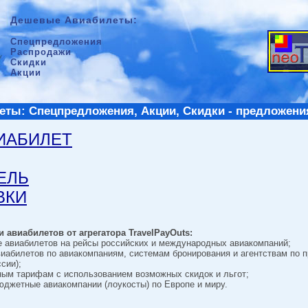
Дешевые Авиабилеты:
Спецпредложения
Распродажи
Скидки
Акции
ты: Спецпредложения, Акции, Скидки - предложени
ВИАБИЛЕТ
ТЕЛЬ
ВКИ
 авиабилетов от агрегатора TravelPayOuts:
е авиабилетов на рейсы российских и международных авиакомпаний;
виабилетов по авиакомпаниям, системам бронирования и агентствам по 
сии);
ным тарифам с использованием возможных скидок и льгот;
джетные авиакомпании (лоукосты) по Европе и миру.