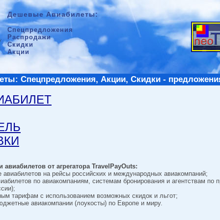
Дешевые Авиабилеты:
Спецпредложения
Распродажи
Скидки
Акции
ты: Спецпредложения, Акции, Скидки - предложени
ВИАБИЛЕТ
ТЕЛЬ
ВКИ
 авиабилетов от агрегатора TravelPayOuts:
е авиабилетов на рейсы российских и международных авиакомпаний;
виабилетов по авиакомпаниям, системам бронирования и агентствам по 
сии);
ным тарифам с использованием возможных скидок и льгот;
джетные авиакомпании (лоукосты) по Европе и миру.