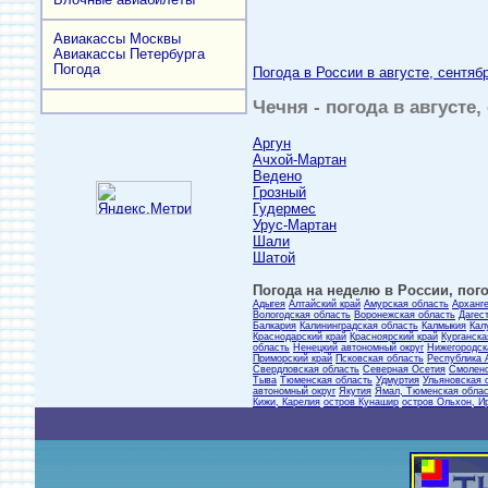
Авиакассы Москвы
Авиакассы Петербурга
Погода
Погода в России в августе, сентяб
Чечня - погода в августе
Аргун
Ачхой-Мартан
Ведено
Грозный
Гудермес
Урус-Мартан
Шали
Шатой
Погода на неделю в России, пого
Адыгея
Алтайский край
Амурская область
Арханг
Вологодская область
Воронежская область
Дагес
Балкария
Калининградская область
Калмыкия
Кал
Краснодарский край
Красноярский край
Курганска
область
Ненецкий автономный округ
Нижегородск
Приморский край
Псковская область
Республика 
Свердловская область
Северная Осетия
Смоленс
Тыва
Тюменская область
Удмуртия
Ульяновская 
автономный округ
Якутия
Ямал, Тюменская обла
Кижи, Карелия
остров Кунашир
остров Ольхон, И