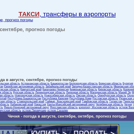
ТАКСИ
, трансферы в аэропорты
ре, прогноз погоды
, сентябре, прогноз погоды
да в августе, сентябре, прогноз погоды
:
ельская область
Астраханская область
Башкортостан
Белгородская область
Брянская область
Бурятия
тан
Еврейская автономная область
Забайкальский край
Западно-Казахстанская область
Ивановская обл
ужская область
Камчатский край
Карачаево-Черкесия
Кемеровская область
Кировская область
Коряцки
я область
Курская область
Ленинградская область
Липецкая область
Магаданская область
Марий Эл
М
ая область
Новгородская область
Новосибирская область
Омская область
Оренбургская область
Орло
Алтай
Республика Башкортостан
Республика Карелия
Республика Коми
Ростовская область
Рязанская 
кая область
Ставропольский край
Таймыр, Красноярский край
Тамбовская область
Татарстан
Тверска
область
Хабаровский край
Хакассия
Ханты-Мансийский автономный округ
Челябинская область
Чечня
сть
Ямало-Ненецкий автономный округ
Ярославская область
аэропорт, Московская область
остров Вал
ркутская область
остров Парамушир
остров Сахалин
Чечня - погода в августе, сентябре, октябре, прогноз погоды