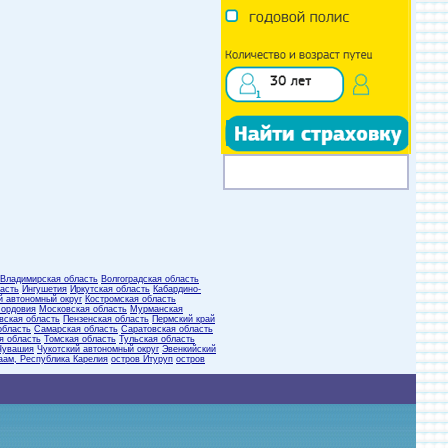
Владимирская область
Волгоградская область
асть
Ингушетия
Иркутская область
Кабардино-
й автономный округ
Костромская область
ордовия
Московская область
Мурманская
вская область
Пензенская область
Пермский край
область
Самарская область
Саратовская область
я область
Томская область
Тульская область
Чувашия
Чукотский автономный округ
Эвенкийский
аам, Республика Карелия
остров Итуруп
остров