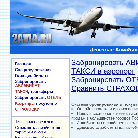
Дешевые Авиабиле
Забронировать А
Главная
ТАКСИ в аэропорт
Спецпредложения
Горящие билеты
Забронировать О
Забронировать
АВИАБИЛЕТ
Сравнить СТРАХО
ТАКСИ
, трансферы
Забронировать
ОТЕЛЬ
Квартиры
посуточно
Система бронирования и покупки
Онлайн продажа и бронировани
СТРАХОВКИ
Поиск и сравнение стоимости а
продаж в большинстве городов Рос
Типы авиаперевозок
Авиабилеты по наиболее выгод
Дешевые авиабилеты на низкобю
Стоимость авиабилетов -
тарифы и сборы
Блочные авиабилеты