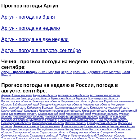
Прогноз погоды Аргун
:
Аргун - погода на 3 дня
Аргун - погода на неделю
Аргун - погода на две недели
Аргун - погода в августе, сентябре
Чечня - прогноз погоды на неделю, погода в августе,
сентябре
:
Аргун - прогноз погоды
Ачхой-Мартан
Ведено
Грозный
Гудермес
Урус-Мартан
Шали
Шатой
Прогноз погоды на неделю в России, погода в
августе, сентябре
:
Адыгея
Алтайский край
Амурская область
Архангельская область
Астраханская область
Башкортостан
Белгородская область
Брянская область
Бурятия
Владимирская область
Волгоградская область
Вологодская область
Воронежская область
Дагестан
Еврейская автономная
область
Забайкальский край
Западно-Казахстанская область
Ивановская область
Ингушетия
Иркутская область
Кабардино-Балкария
Калининградская область
Калмыкия
Калужская область
Камчатский край
Карачаево-Черкесия
Кемеровская область
Кировская область
Коряцкий автономный
округ
Костромская область
Краснодарский край
Красноярский край
Курганская область
Курская
область
Ленинградская область
Липецкая область
Магаданская область
Марий Эл
Мордовия
Московская область
Мурманская область
Ненецкий автономный округ
Нижегородская область
Новгородская область
Новосибирская область
Омская область
Оренбургская область
Орловская
область
Пензенская область
Пермский край
Приморский край
Псковская область
Республика Алтай
Республика Башкортостан
Республика Карелия
Республика Коми
Ростовская область
Рязанская
область
Самарская область
Саратовская область
Свердловская область
Северная Осетия
Смоленская область
Ставропольский край
Таймыр, Красноярский край
Тамбовская область
Татарстан
Тверская область
Томская область
Тульская область
Тыва
Тюменская область
Удмуртия