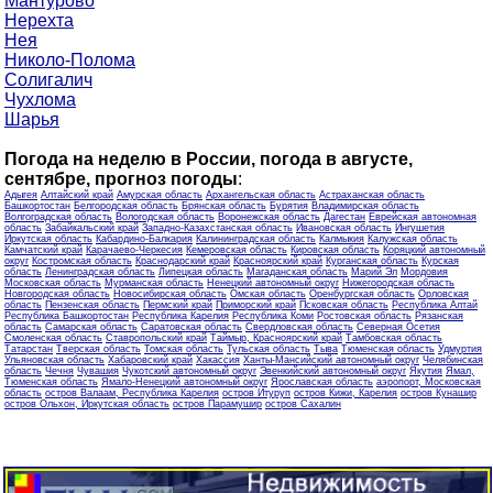
Мантурово
Нерехта
Нея
Николо-Полома
Солигалич
Чухлома
Шарья
Погода на неделю в России, погода в августе,
сентябре, прогноз погоды
:
Адыгея
Алтайский край
Амурская область
Архангельская область
Астраханская область
Башкортостан
Белгородская область
Брянская область
Бурятия
Владимирская область
Волгоградская область
Вологодская область
Воронежская область
Дагестан
Еврейская автономная
область
Забайкальский край
Западно-Казахстанская область
Ивановская область
Ингушетия
Иркутская область
Кабардино-Балкария
Калининградская область
Калмыкия
Калужская область
Камчатский край
Карачаево-Черкесия
Кемеровская область
Кировская область
Коряцкий автономный
округ
Костромская область
Краснодарский край
Красноярский край
Курганская область
Курская
область
Ленинградская область
Липецкая область
Магаданская область
Марий Эл
Мордовия
Московская область
Мурманская область
Ненецкий автономный округ
Нижегородская область
Новгородская область
Новосибирская область
Омская область
Оренбургская область
Орловская
область
Пензенская область
Пермский край
Приморский край
Псковская область
Республика Алтай
Республика Башкортостан
Республика Карелия
Республика Коми
Ростовская область
Рязанская
область
Самарская область
Саратовская область
Свердловская область
Северная Осетия
Смоленская область
Ставропольский край
Таймыр, Красноярский край
Тамбовская область
Татарстан
Тверская область
Томская область
Тульская область
Тыва
Тюменская область
Удмуртия
Ульяновская область
Хабаровский край
Хакассия
Ханты-Мансийский автономный округ
Челябинская
область
Чечня
Чувашия
Чукотский автономный округ
Эвенкийский автономный округ
Якутия
Ямал,
Тюменская область
Ямало-Ненецкий автономный округ
Ярославская область
аэропорт, Московская
область
остров Валаам, Республика Карелия
остров Итуруп
остров Кижи, Карелия
остров Кунашир
остров Ольхон, Иркутская область
остров Парамушир
остров Сахалин