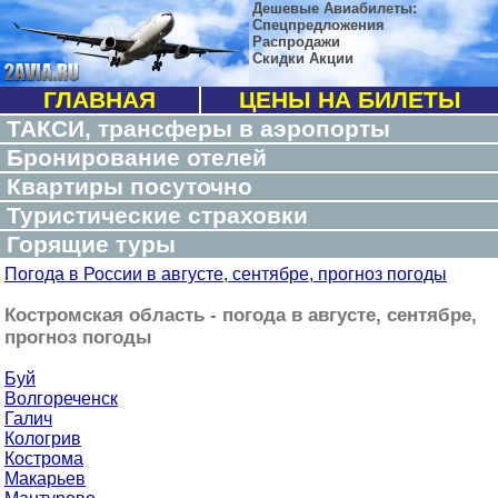
Дешевые Авиабилеты:
Спецпредложения
Распродажи
Скидки Акции
ГЛАВНАЯ
ЦЕНЫ НА БИЛЕТЫ
ТАКСИ, трансферы в аэропорты
Бронирование отелей
Квартиры посуточно
Туристические страховки
Горящие туры
Погода в России в августе, сентябре, прогноз погоды
Костромская область - погода в августе, сентябре,
прогноз погоды
Буй
Волгореченск
Галич
Кологрив
Кострома
Макарьев