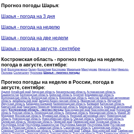
Прогноз погоды Шарья
:
Шарья - погода на 3 дня
Шарья - погода на неделю
Шарья - погода на две недели
Шарья - погода в августе, сентябре
Костромская область - прогноз погоды на неделю,
погода в августе, сентябре
:
Буй
Волгореченск
Галич
Кологрив
Кострома
Макарьев
Мантурово
Нерехта
Нея
Николо-
Полома
Солигалич
Чухлома
Шарья - прогноз погоды
Прогноз погоды на неделю в России, погода в
августе, сентябре
:
Адыгея
Алтайский край
Амурская область
Архангельская область
Астраханская область
Башкортостан
Белгородская область
Брянская область
Бурятия
Владимирская область
Волгоградская область
Вологодская область
Воронежская область
Дагестан
Еврейская автономная
область
Забайкальский край
Западно-Казахстанская область
Ивановская область
Ингушетия
Иркутская область
Кабардино-Балкария
Калининградская область
Калмыкия
Калужская область
Камчатский край
Карачаево-Черкесия
Кемеровская область
Кировская область
Коряцкий автономный
округ
Костромская область - прогноз погоды
Краснодарский край
Красноярский край
Курганская
область
Курская область
Ленинградская область
Липецкая область
Магаданская область
Марий Эл
Мордовия
Московская область
Мурманская область
Ненецкий автономный округ
Нижегородская
область
Новгородская область
Новосибирская область
Омская область
Оренбургская область
Орловская область
Пензенская область
Пермский край
Приморский край
Псковская область
Республика Алтай
Республика Башкортостан
Республика Карелия
Республика Коми
Ростовская
область
Рязанская область
Самарская область
Саратовская область
Свердловская область
Северная Осетия
Смоленская область
Ставропольский край
Таймыр, Красноярский край
Тамбовская
область
Татарстан
Тверская область
Томская область
Тульская область
Тыва
Тюменская область