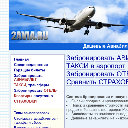
Дешевые Авиабиле
Забронировать А
Главная
ТАКСИ в аэропорт
Спецпредложения
Горящие билеты
Забронировать О
Забронировать
АВИАБИЛЕТ
Сравнить СТРАХО
ТАКСИ
, трансферы
Забронировать
ОТЕЛЬ
Квартиры
посуточно
Система бронирования и покупки
Онлайн продажа и бронировани
СТРАХОВКИ
Поиск и сравнение стоимости а
продаж в большинстве городов Рос
Типы авиаперевозок
Авиабилеты по наиболее выгод
Дешевые авиабилеты на низкобю
Стоимость авиабилетов -
тарифы и сборы
Блочные авиабилеты