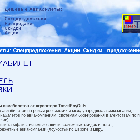
Дешевые Авиабилеты:
Спецпредложения
Распродажи
Скидки
Акции
ты: Спецпредложения, Акции, Скидки - предложени
ВИАБИЛЕТ
ТЕЛЬ
ВКИ
 авиабилетов от агрегатора TravelPayOuts:
е авиабилетов на рейсы российских и международных авиакомпаний;
виабилетов по авиакомпаниям, системам бронирования и агентствам по 
сии);
ным тарифам с использованием возможных скидок и льгот;
джетные авиакомпании (лоукосты) по Европе и миру.