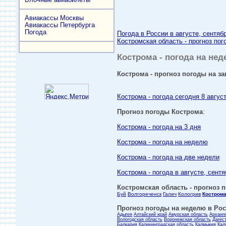
Авиакассы Москвы
Авиакассы Петербурга
Погода
Погода в России в августе, сентяб
Костромская область - прогноз пог
Кострома - погода на нед
Кострома - прогноз погоды на за
Кострома - погода сегодня 8 авгус
Прогноз погоды Кострома
:
Кострома - погода на 3 дня
Кострома - погода на неделю
Кострома - погода на две недели
Кострома - погода в августе, сентя
Костромская область - прогноз п
Буй
Волгореченск
Галич
Кологрив
Кострома
Прогноз погоды на неделю в Росс
Адыгея
Алтайский край
Амурская область
Арханг
Вологодская область
Воронежская область
Дагес
Балкария
Калининградская область
Калмыкия
Кал