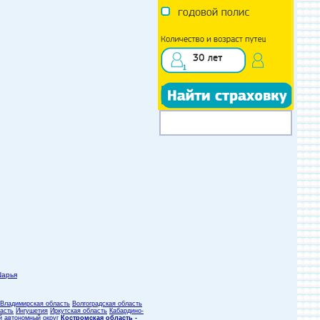
арья
Владимирская область
Волгоградская область
асть
Ингушетия
Иркутская область
Кабардино-
й автономный округ
Костромская область -