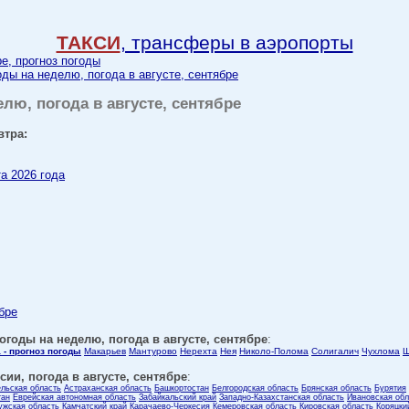
ТАКСИ
, трансферы в аэропорты
ре, прогноз погоды
оды на неделю, погода в августе, сентябре
елю, погода в августе, сентябре
втра:
та 2026 года
бре
огоды на неделю, погода в августе, сентябре
:
 - прогноз погоды
Макарьев
Мантурово
Нерехта
Нея
Николо-Полома
Солигалич
Чухлома
Ш
ии, погода в августе, сентябре
:
ельская область
Астраханская область
Башкортостан
Белгородская область
Брянская область
Бурятия
тан
Еврейская автономная область
Забайкальский край
Западно-Казахстанская область
Ивановская обл
ужская область
Камчатский край
Карачаево-Черкесия
Кемеровская область
Кировская область
Коряцки