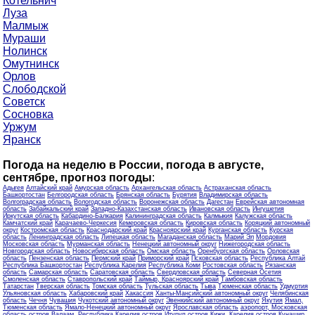
Котельнич
Луза
Малмыж
Мураши
Нолинск
Омутнинск
Орлов
Слободской
Советск
Сосновка
Уржум
Яранск
Погода на неделю в России, погода в августе,
сентябре, прогноз погоды
:
Адыгея
Алтайский край
Амурская область
Архангельская область
Астраханская область
Башкортостан
Белгородская область
Брянская область
Бурятия
Владимирская область
Волгоградская область
Вологодская область
Воронежская область
Дагестан
Еврейская автономная
область
Забайкальский край
Западно-Казахстанская область
Ивановская область
Ингушетия
Иркутская область
Кабардино-Балкария
Калининградская область
Калмыкия
Калужская область
Камчатский край
Карачаево-Черкесия
Кемеровская область
Кировская область
Коряцкий автономный
округ
Костромская область
Краснодарский край
Красноярский край
Курганская область
Курская
область
Ленинградская область
Липецкая область
Магаданская область
Марий Эл
Мордовия
Московская область
Мурманская область
Ненецкий автономный округ
Нижегородская область
Новгородская область
Новосибирская область
Омская область
Оренбургская область
Орловская
область
Пензенская область
Пермский край
Приморский край
Псковская область
Республика Алтай
Республика Башкортостан
Республика Карелия
Республика Коми
Ростовская область
Рязанская
область
Самарская область
Саратовская область
Свердловская область
Северная Осетия
Смоленская область
Ставропольский край
Таймыр, Красноярский край
Тамбовская область
Татарстан
Тверская область
Томская область
Тульская область
Тыва
Тюменская область
Удмуртия
Ульяновская область
Хабаровский край
Хакассия
Ханты-Мансийский автономный округ
Челябинская
область
Чечня
Чувашия
Чукотский автономный округ
Эвенкийский автономный округ
Якутия
Ямал,
Тюменская область
Ямало-Ненецкий автономный округ
Ярославская область
аэропорт, Московская
область
остров Валаам, Республика Карелия
остров Итуруп
остров Кижи, Карелия
остров Кунашир