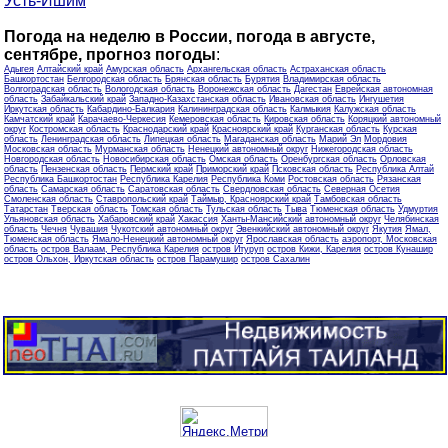
Усть-Ишим
Погода на неделю в России, погода в августе,
сентябре, прогноз погоды
:
Адыгея
Алтайский край
Амурская область
Архангельская область
Астраханская область
Башкортостан
Белгородская область
Брянская область
Бурятия
Владимирская область
Волгоградская область
Вологодская область
Воронежская область
Дагестан
Еврейская автономная
область
Забайкальский край
Западно-Казахстанская область
Ивановская область
Ингушетия
Иркутская область
Кабардино-Балкария
Калининградская область
Калмыкия
Калужская область
Камчатский край
Карачаево-Черкесия
Кемеровская область
Кировская область
Коряцкий автономный
округ
Костромская область
Краснодарский край
Красноярский край
Курганская область
Курская
область
Ленинградская область
Липецкая область
Магаданская область
Марий Эл
Мордовия
Московская область
Мурманская область
Ненецкий автономный округ
Нижегородская область
Новгородская область
Новосибирская область
Омская область
Оренбургская область
Орловская
область
Пензенская область
Пермский край
Приморский край
Псковская область
Республика Алтай
Республика Башкортостан
Республика Карелия
Республика Коми
Ростовская область
Рязанская
область
Самарская область
Саратовская область
Свердловская область
Северная Осетия
Смоленская область
Ставропольский край
Таймыр, Красноярский край
Тамбовская область
Татарстан
Тверская область
Томская область
Тульская область
Тыва
Тюменская область
Удмуртия
Ульяновская область
Хабаровский край
Хакассия
Ханты-Мансийский автономный округ
Челябинская
область
Чечня
Чувашия
Чукотский автономный округ
Эвенкийский автономный округ
Якутия
Ямал,
Тюменская область
Ямало-Ненецкий автономный округ
Ярославская область
аэропорт, Московская
область
остров Валаам, Республика Карелия
остров Итуруп
остров Кижи, Карелия
остров Кунашир
остров Ольхон, Иркутская область
остров Парамушир
остров Сахалин