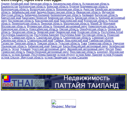
Адыгея
Алтайский край
Амурская область
Архангельская область
Астраханская область
Башкортостан
Белгородская область
Брянская область
Бурятия
Владимирская область
Волгоградская область
Вологодская область
Воронежская область
Дагестан
Еврейская автономная
область
Забайкальский край
Западно-Казахстанская область
Ивановская область
Ингушетия
Иркутская область
Кабардино-Балкария
Калининградская область
Калмыкия
Калужская область
Камчатский край
Карачаево-Черкесия
Кемеровская область
Кировская область
Коряцкий автономный
округ
Костромская область
Краснодарский край
Красноярский край
Курганская область
Курская
область
Ленинградская область
Липецкая область
Магаданская область
Марий Эл
Мордовия
Московская область
Мурманская область
Ненецкий автономный округ
Нижегородская область
Новгородская область
Новосибирская область
Омская область
Оренбургская область
Орловская
область
Пензенская область
Пермский край
Приморский край
Псковская область
Республика Алтай
Республика Башкортостан
Республика Карелия
Республика Коми
Ростовская область
Рязанская
область
Самарская область
Саратовская область
Свердловская область
Северная Осетия
Смоленская область
Ставропольский край
Таймыр, Красноярский край
Тамбовская область
Татарстан
Тверская область
Томская область
Тульская область
Тыва
Тюменская область
Удмуртия
Ульяновская область
Хабаровский край
Хакассия
Ханты-Мансийский автономный округ
Челябинская
область
Чечня
Чувашия
Чукотский автономный округ
Эвенкийский автономный округ
Якутия
Ямал,
Тюменская область
Ямало-Ненецкий автономный округ
Ярославская область
аэропорт, Московская
область
остров Валаам, Республика Карелия
остров Итуруп
остров Кижи, Карелия
остров Кунашир
остров Ольхон, Иркутская область
остров Парамушир
остров Сахалин