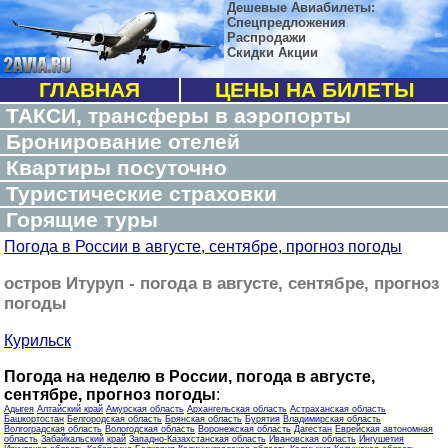
Дешевые Авиабилеты:
Спецпредложения
Распродажи
Скидки Акции
ГЛАВНАЯ
ЦЕНЫ НА БИЛЕТЫ
ТАКСИ, трансферы в аэропорты
Бронирование отелей
Квартиры посуточно
Туристические страховки
Горящие туры
Погода в России в августе, сентябре, прогноз погоды
остров Итуруп - погода в августе, сентябре, прогноз
погоды
Курильск
Погода на неделю в России, погода в августе,
сентябре, прогноз погоды
:
Адыгея
Алтайский край
Амурская область
Архангельская область
Астраханская область
Башкортостан
Белгородская область
Брянская область
Бурятия
Владимирская область
Волгоградская область
Вологодская область
Воронежская область
Дагестан
Еврейская автономная
область
Забайкальский край
Западно-Казахстанская область
Ивановская область
Ингушетия