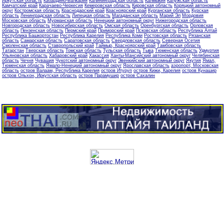
Иркутская область
Кабардино-Балкария
Калининградская область
Калмыкия
Калужская область
Камчатский край
Карачаево-Черкесия
Кемеровская область
Кировская область
Коряцкий автономный
округ
Костромская область
Краснодарский край
Красноярский край
Курганская область
Курская
область
Ленинградская область
Липецкая область
Магаданская область
Марий Эл
Мордовия
Московская область
Мурманская область
Ненецкий автономный округ
Нижегородская область
Новгородская область
Новосибирская область
Омская область
Оренбургская область
Орловская
область
Пензенская область
Пермский край
Приморский край
Псковская область
Республика Алтай
Республика Башкортостан
Республика Карелия
Республика Коми
Ростовская область
Рязанская
область
Самарская область
Саратовская область
Свердловская область
Северная Осетия
Смоленская область
Ставропольский край
Таймыр, Красноярский край
Тамбовская область
Татарстан
Тверская область
Томская область
Тульская область
Тыва
Тюменская область
Удмуртия
Ульяновская область
Хабаровский край
Хакассия
Ханты-Мансийский автономный округ
Челябинская
область
Чечня
Чувашия
Чукотский автономный округ
Эвенкийский автономный округ
Якутия
Ямал,
Тюменская область
Ямало-Ненецкий автономный округ
Ярославская область
аэропорт, Московская
область
остров Валаам, Республика Карелия
остров Итуруп
остров Кижи, Карелия
остров Кунашир
остров Ольхон, Иркутская область
остров Парамушир
остров Сахалин