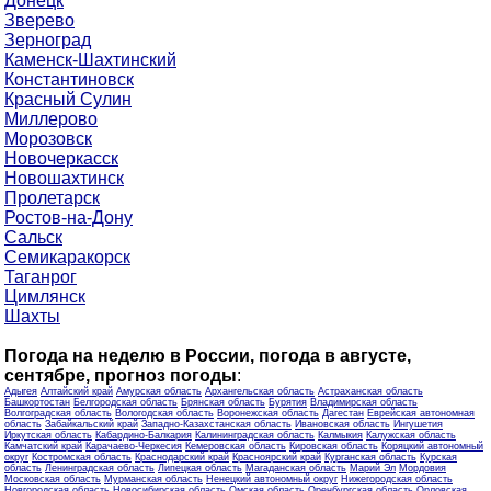
Донецк
Зверево
Зерноград
Каменск-Шахтинский
Константиновск
Красный Сулин
Миллерово
Морозовск
Новочеркасск
Новошахтинск
Пролетарск
Ростов-на-Дону
Сальск
Семикаракорск
Таганрог
Цимлянск
Шахты
Погода на неделю в России, погода в августе,
сентябре, прогноз погоды
:
Адыгея
Алтайский край
Амурская область
Архангельская область
Астраханская область
Башкортостан
Белгородская область
Брянская область
Бурятия
Владимирская область
Волгоградская область
Вологодская область
Воронежская область
Дагестан
Еврейская автономная
область
Забайкальский край
Западно-Казахстанская область
Ивановская область
Ингушетия
Иркутская область
Кабардино-Балкария
Калининградская область
Калмыкия
Калужская область
Камчатский край
Карачаево-Черкесия
Кемеровская область
Кировская область
Коряцкий автономный
округ
Костромская область
Краснодарский край
Красноярский край
Курганская область
Курская
область
Ленинградская область
Липецкая область
Магаданская область
Марий Эл
Мордовия
Московская область
Мурманская область
Ненецкий автономный округ
Нижегородская область
Новгородская область
Новосибирская область
Омская область
Оренбургская область
Орловская