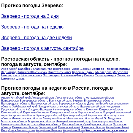
Прогноз погоды Зверево
:
Зверево - погода на 3 дня
Зверево - погода на неделю
Зверево - погода на две недели
Зверево - погода в августе, сентябре
Ростовская область - прогноз погоды на неделю,
погода в августе, сентябре
:
Азов
Аксай
Батайск
Белая Калитва
Волгодонск
Гуково
Донецк
Зверево - прогноз погоды
Зерноград
Каменск-Шахтинский
Константиновск
Красный Сулин
Миллерово
Морозовск
Новочеркасск
Новошахтинск
Пролетарск
Ростов-на-Дону
Сальск
Семикаракорск
Таганрог
Цимлянск
Шахты
Прогноз погоды на неделю в России, погода в
августе, сентябре
:
Адыгея
Алтайский край
Амурская область
Архангельская область
Астраханская область
Башкортостан
Белгородская область
Брянская область
Бурятия
Владимирская область
Волгоградская область
Вологодская область
Воронежская область
Дагестан
Еврейская автономная
область
Забайкальский край
Западно-Казахстанская область
Ивановская область
Ингушетия
Иркутская область
Кабардино-Балкария
Калининградская область
Калмыкия
Калужская область
Камчатский край
Карачаево-Черкесия
Кемеровская область
Кировская область
Коряцкий автономный
округ
Костромская область
Краснодарский край
Красноярский край
Курганская область
Курская
область
Ленинградская область
Липецкая область
Магаданская область
Марий Эл
Мордовия
Московская область
Мурманская область
Ненецкий автономный округ
Нижегородская область
Новгородская область
Новосибирская область
Омская область
Оренбургская область
Орловская
область
Пензенская область
Пермский край
Приморский край
Псковская область
Республика Алтай
Республика Башкортостан
Республика Карелия
Республика Коми
Ростовская область - прогноз