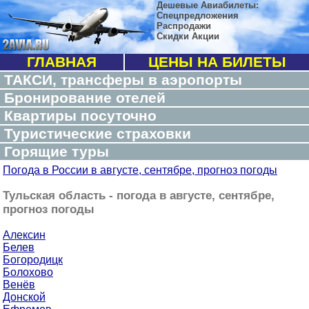
Дешевые Авиабилеты:
Спецпредложения
Распродажи
Скидки Акции
ГЛАВНАЯ
ЦЕНЫ НА БИЛЕТЫ
ТАКСИ, трансферы в аэропорты
Бронирование отелей
Квартиры посуточно
Туристические страховки
Горящие туры
Погода в России в августе, сентябре, прогноз погоды
Тульская область - погода в августе, сентябре,
прогноз погоды
Алексин
Белев
Богородицк
Болохово
Венёв
Донской