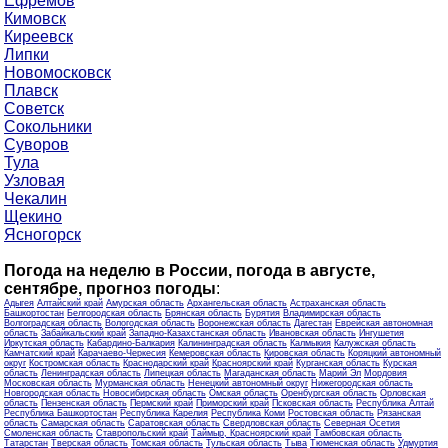
Ефремов
Кимовск
Киреевск
Липки
Новомосковск
Плавск
Советск
Сокольники
Суворов
Тула
Узловая
Чекалин
Щекино
Ясногорск
Погода на неделю в России, погода в августе,
сентябре, прогноз погоды
:
Адыгея
Алтайский край
Амурская область
Архангельская область
Астраханская область
Башкортостан
Белгородская область
Брянская область
Бурятия
Владимирская область
Волгоградская область
Вологодская область
Воронежская область
Дагестан
Еврейская автономная
область
Забайкальский край
Западно-Казахстанская область
Ивановская область
Ингушетия
Иркутская область
Кабардино-Балкария
Калининградская область
Калмыкия
Калужская область
Камчатский край
Карачаево-Черкесия
Кемеровская область
Кировская область
Коряцкий автономный
округ
Костромская область
Краснодарский край
Красноярский край
Курганская область
Курская
область
Ленинградская область
Липецкая область
Магаданская область
Марий Эл
Мордовия
Московская область
Мурманская область
Ненецкий автономный округ
Нижегородская область
Новгородская область
Новосибирская область
Омская область
Оренбургская область
Орловская
область
Пензенская область
Пермский край
Приморский край
Псковская область
Республика Алтай
Республика Башкортостан
Республика Карелия
Республика Коми
Ростовская область
Рязанская
область
Самарская область
Саратовская область
Свердловская область
Северная Осетия
Смоленская область
Ставропольский край
Таймыр, Красноярский край
Тамбовская область
Татарстан
Тверская область
Томская область
Тульская область
Тыва
Тюменская область
Удмуртия