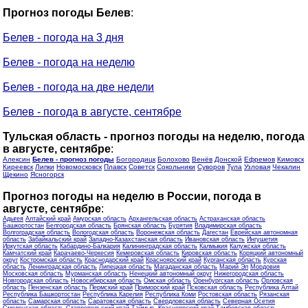
Прогноз погоды Белев
:
Белев - погода на 3 дня
Белев - погода на неделю
Белев - погода на две недели
Белев - погода в августе, сентябре
Тульская область - прогноз погоды на неделю, погода
в августе, сентябре
:
Алексин
Белев - прогноз погоды
Богородицк
Болохово
Венёв
Донской
Ефремов
Кимовск
Киреевск
Липки
Новомосковск
Плавск
Советск
Сокольники
Суворов
Тула
Узловая
Чекалин
Щекино
Ясногорск
Прогноз погоды на неделю в России, погода в
августе, сентябре
:
Адыгея
Алтайский край
Амурская область
Архангельская область
Астраханская область
Башкортостан
Белгородская область
Брянская область
Бурятия
Владимирская область
Волгоградская область
Вологодская область
Воронежская область
Дагестан
Еврейская автономная
область
Забайкальский край
Западно-Казахстанская область
Ивановская область
Ингушетия
Иркутская область
Кабардино-Балкария
Калининградская область
Калмыкия
Калужская область
Камчатский край
Карачаево-Черкесия
Кемеровская область
Кировская область
Коряцкий автономный
округ
Костромская область
Краснодарский край
Красноярский край
Курганская область
Курская
область
Ленинградская область
Липецкая область
Магаданская область
Марий Эл
Мордовия
Московская область
Мурманская область
Ненецкий автономный округ
Нижегородская область
Новгородская область
Новосибирская область
Омская область
Оренбургская область
Орловская
область
Пензенская область
Пермский край
Приморский край
Псковская область
Республика Алтай
Республика Башкортостан
Республика Карелия
Республика Коми
Ростовская область
Рязанская
область
Самарская область
Саратовская область
Свердловская область
Северная Осетия