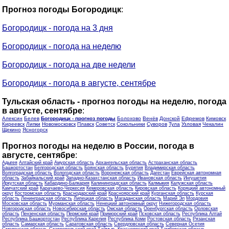
Прогноз погоды Богородицк
:
Богородицк - погода на 3 дня
Богородицк - погода на неделю
Богородицк - погода на две недели
Богородицк - погода в августе, сентябре
Тульская область - прогноз погоды на неделю, погода
в августе, сентябре
:
Алексин
Белев
Богородицк - прогноз погоды
Болохово
Венёв
Донской
Ефремов
Кимовск
Киреевск
Липки
Новомосковск
Плавск
Советск
Сокольники
Суворов
Тула
Узловая
Чекалин
Щекино
Ясногорск
Прогноз погоды на неделю в России, погода в
августе, сентябре
:
Адыгея
Алтайский край
Амурская область
Архангельская область
Астраханская область
Башкортостан
Белгородская область
Брянская область
Бурятия
Владимирская область
Волгоградская область
Вологодская область
Воронежская область
Дагестан
Еврейская автономная
область
Забайкальский край
Западно-Казахстанская область
Ивановская область
Ингушетия
Иркутская область
Кабардино-Балкария
Калининградская область
Калмыкия
Калужская область
Камчатский край
Карачаево-Черкесия
Кемеровская область
Кировская область
Коряцкий автономный
округ
Костромская область
Краснодарский край
Красноярский край
Курганская область
Курская
область
Ленинградская область
Липецкая область
Магаданская область
Марий Эл
Мордовия
Московская область
Мурманская область
Ненецкий автономный округ
Нижегородская область
Новгородская область
Новосибирская область
Омская область
Оренбургская область
Орловская
область
Пензенская область
Пермский край
Приморский край
Псковская область
Республика Алтай
Республика Башкортостан
Республика Карелия
Республика Коми
Ростовская область
Рязанская
область
Самарская область
Саратовская область
Свердловская область
Северная Осетия