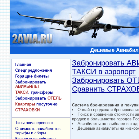
Дешевые Авиабиле
Забронировать А
Главная
ТАКСИ в аэропорт
Спецпредложения
Горящие билеты
Забронировать О
Забронировать
АВИАБИЛЕТ
Сравнить СТРАХО
ТАКСИ
, трансферы
Забронировать
ОТЕЛЬ
Квартиры
посуточно
Система бронирования и покупки
Онлайн продажа и бронировани
СТРАХОВКИ
Поиск и сравнение стоимости а
продаж в большинстве городов Рос
Типы авиаперевозок
Авиабилеты по наиболее выгод
Дешевые авиабилеты на низкобю
Стоимость авиабилетов -
тарифы и сборы
Блочные авиабилеты