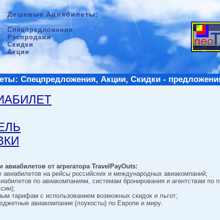
Дешевые Авиабилеты:
Спецпредложения
Распродажи
Скидки
Акции
ты: Спецпредложения, Акции, Скидки - предложени
ВИАБИЛЕТ
ТЕЛЬ
ВКИ
 авиабилетов от агрегатора TravelPayOuts:
е авиабилетов на рейсы российских и международных авиакомпаний;
виабилетов по авиакомпаниям, системам бронирования и агентствам по 
сии);
ным тарифам с использованием возможных скидок и льгот;
джетные авиакомпании (лоукосты) по Европе и миру.