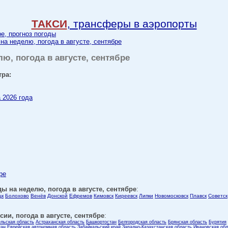
ТАКСИ
, трансферы в аэропорты
ре, прогноз погоды
 на неделю, погода в августе, сентябре
лю, погода в августе, сентябре
тра:
а 2026 года
ре
ды на неделю, погода в августе, сентябре
:
цк
Болохово
Венёв
Донской
Ефремов
Кимовск
Киреевск
Липки
Новомосковск
Плавск
Советск
ии, погода в августе, сентябре
:
ельская область
Астраханская область
Башкортостан
Белгородская область
Брянская область
Бурятия
тан
Еврейская автономная область
Забайкальский край
Западно-Казахстанская область
Ивановская обл