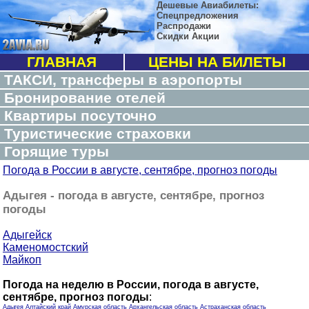
Дешевые Авиабилеты:
Спецпредложения
Распродажи
Скидки Акции
ГЛАВНАЯ
ЦЕНЫ НА БИЛЕТЫ
ТАКСИ, трансферы в аэропорты
Бронирование отелей
Квартиры посуточно
Туристические страховки
Горящие туры
Погода в России в августе, сентябре, прогноз погоды
Адыгея - погода в августе, сентябре, прогноз
погоды
Адыгейск
Каменомостский
Майкоп
Погода на неделю в России, погода в августе,
сентябре, прогноз погоды
:
Адыгея
Алтайский край
Амурская область
Архангельская область
Астраханская область