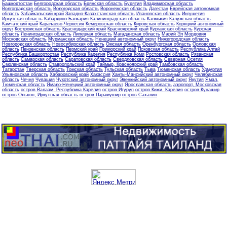
Башкортостан
Белгородская область
Брянская область
Бурятия
Владимирская область
Волгоградская область
Вологодская область
Воронежская область
Дагестан
Еврейская автономная
область
Забайкальский край
Западно-Казахстанская область
Ивановская область
Ингушетия
Иркутская область
Кабардино-Балкария
Калининградская область
Калмыкия
Калужская область
Камчатский край
Карачаево-Черкесия
Кемеровская область
Кировская область
Коряцкий автономный
округ
Костромская область
Краснодарский край
Красноярский край
Курганская область
Курская
область
Ленинградская область
Липецкая область
Магаданская область
Марий Эл
Мордовия
Московская область
Мурманская область
Ненецкий автономный округ
Нижегородская область
Новгородская область
Новосибирская область
Омская область
Оренбургская область
Орловская
область
Пензенская область
Пермский край
Приморский край
Псковская область
Республика Алтай
Республика Башкортостан
Республика Карелия
Республика Коми
Ростовская область
Рязанская
область
Самарская область
Саратовская область
Свердловская область
Северная Осетия
Смоленская область
Ставропольский край
Таймыр, Красноярский край
Тамбовская область
Татарстан
Тверская область
Томская область
Тульская область
Тыва
Тюменская область
Удмуртия
Ульяновская область
Хабаровский край
Хакассия
Ханты-Мансийский автономный округ
Челябинская
область
Чечня
Чувашия
Чукотский автономный округ
Эвенкийский автономный округ
Якутия
Ямал,
Тюменская область
Ямало-Ненецкий автономный округ
Ярославская область
аэропорт, Московская
область
остров Валаам, Республика Карелия
остров Итуруп
остров Кижи, Карелия
остров Кунашир
остров Ольхон, Иркутская область
остров Парамушир
остров Сахалин