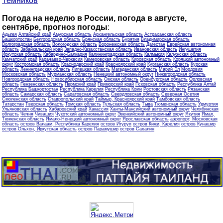
Темников
Погода на неделю в России, погода в августе,
сентябре, прогноз погоды
:
Адыгея
Алтайский край
Амурская область
Архангельская область
Астраханская область
Башкортостан
Белгородская область
Брянская область
Бурятия
Владимирская область
Волгоградская область
Вологодская область
Воронежская область
Дагестан
Еврейская автономная
область
Забайкальский край
Западно-Казахстанская область
Ивановская область
Ингушетия
Иркутская область
Кабардино-Балкария
Калининградская область
Калмыкия
Калужская область
Камчатский край
Карачаево-Черкесия
Кемеровская область
Кировская область
Коряцкий автономный
округ
Костромская область
Краснодарский край
Красноярский край
Курганская область
Курская
область
Ленинградская область
Липецкая область
Магаданская область
Марий Эл
Мордовия
Московская область
Мурманская область
Ненецкий автономный округ
Нижегородская область
Новгородская область
Новосибирская область
Омская область
Оренбургская область
Орловская
область
Пензенская область
Пермский край
Приморский край
Псковская область
Республика Алтай
Республика Башкортостан
Республика Карелия
Республика Коми
Ростовская область
Рязанская
область
Самарская область
Саратовская область
Свердловская область
Северная Осетия
Смоленская область
Ставропольский край
Таймыр, Красноярский край
Тамбовская область
Татарстан
Тверская область
Томская область
Тульская область
Тыва
Тюменская область
Удмуртия
Ульяновская область
Хабаровский край
Хакассия
Ханты-Мансийский автономный округ
Челябинская
область
Чечня
Чувашия
Чукотский автономный округ
Эвенкийский автономный округ
Якутия
Ямал,
Тюменская область
Ямало-Ненецкий автономный округ
Ярославская область
аэропорт, Московская
область
остров Валаам, Республика Карелия
остров Итуруп
остров Кижи, Карелия
остров Кунашир
остров Ольхон, Иркутская область
остров Парамушир
остров Сахалин