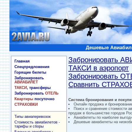
Дешевые Авиабиле
Забронировать А
Главная
ТАКСИ в аэропорт
Спецпредложения
Горящие билеты
Забронировать О
Забронировать
АВИАБИЛЕТ
Сравнить СТРАХО
ТАКСИ
, трансферы
Забронировать
ОТЕЛЬ
Квартиры
посуточно
Система бронирования и покупки
Онлайн продажа и бронировани
СТРАХОВКИ
Поиск и сравнение стоимости а
продаж в большинстве городов Рос
Типы авиаперевозок
Авиабилеты по наиболее выгод
Дешевые авиабилеты на низкобю
Стоимость авиабилетов -
тарифы и сборы
Блочные авиабилеты