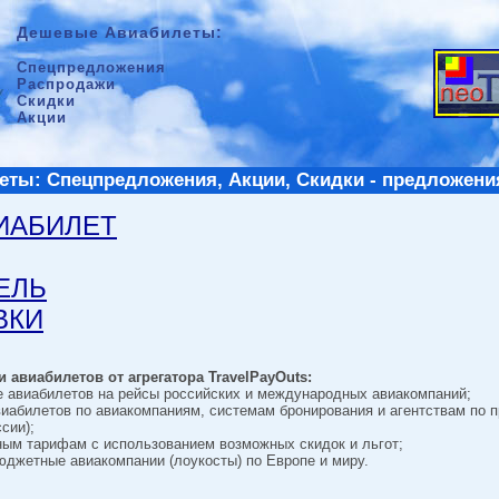
Дешевые Авиабилеты:
Спецпредложения
Распродажи
Скидки
Акции
ты: Спецпредложения, Акции, Скидки - предложени
ВИАБИЛЕТ
ТЕЛЬ
ВКИ
 авиабилетов от агрегатора TravelPayOuts:
е авиабилетов на рейсы российских и международных авиакомпаний;
виабилетов по авиакомпаниям, системам бронирования и агентствам по 
сии);
ным тарифам с использованием возможных скидок и льгот;
джетные авиакомпании (лоукосты) по Европе и миру.