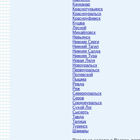
Качканар
Краснотурьинск
Красноуральск
Красноуфимск
Кушва
Лесной
Михайловск
Невьянск
Нижние Серги
Нижний Тагил
Нижняя Салда
Нижняя Тура
Новая Ляля
Новоуральск
Первоуральск
Полевской
Пышма
Ревда
Реж
Североуральск
Серов
Среднеуральск
Сухой Лог
Сысерть
Тавда
Талица
Туринск
Шамары