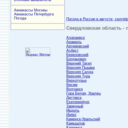
Авиакассы Москвы
Авиакассы Петербурга
Погода
Погода в России в августе, сентяб
Свердловская область - п
Алапаевск
Арамиль
Артемовский
Асбест
Березовский
Богданович
Верхний Тагил
Верхняя Пышма
Верхняя Салда
Верхняя Тура
Верхотурье
Висим
Волчанск
Гора Белая, Уралец
Дегтярск
Екатеринбург
Заречный
Ивдель
Ирбит
Каменск-Уральский
Камышлов
Карпинск