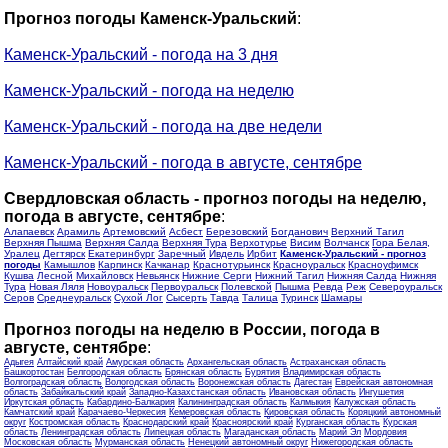
Прогноз погоды Каменск-Уральский
:
Каменск-Уральский - погода на 3 дня
Каменск-Уральский - погода на неделю
Каменск-Уральский - погода на две недели
Каменск-Уральский - погода в августе, сентябре
Свердловская область - прогноз погоды на неделю,
погода в августе, сентябре
:
Алапаевск
Арамиль
Артемовский
Асбест
Березовский
Богданович
Верхний Тагил
Верхняя Пышма
Верхняя Салда
Верхняя Тура
Верхотурье
Висим
Волчанск
Гора Белая,
Уралец
Дегтярск
Екатеринбург
Заречный
Ивдель
Ирбит
Каменск-Уральский - прогноз
погоды
Камышлов
Карпинск
Качканар
Краснотурьинск
Красноуральск
Красноуфимск
Кушва
Лесной
Михайловск
Невьянск
Нижние Серги
Нижний Тагил
Нижняя Салда
Нижняя
Тура
Новая Ляля
Новоуральск
Первоуральск
Полевской
Пышма
Ревда
Реж
Североуральск
Серов
Среднеуральск
Сухой Лог
Сысерть
Тавда
Талица
Туринск
Шамары
Прогноз погоды на неделю в России, погода в
августе, сентябре
:
Адыгея
Алтайский край
Амурская область
Архангельская область
Астраханская область
Башкортостан
Белгородская область
Брянская область
Бурятия
Владимирская область
Волгоградская область
Вологодская область
Воронежская область
Дагестан
Еврейская автономная
область
Забайкальский край
Западно-Казахстанская область
Ивановская область
Ингушетия
Иркутская область
Кабардино-Балкария
Калининградская область
Калмыкия
Калужская область
Камчатский край
Карачаево-Черкесия
Кемеровская область
Кировская область
Коряцкий автономный
округ
Костромская область
Краснодарский край
Красноярский край
Курганская область
Курская
область
Ленинградская область
Липецкая область
Магаданская область
Марий Эл
Мордовия
Московская область
Мурманская область
Ненецкий автономный округ
Нижегородская область