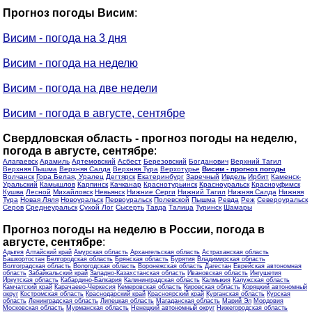
Прогноз погоды Висим
:
Висим - погода на 3 дня
Висим - погода на неделю
Висим - погода на две недели
Висим - погода в августе, сентябре
Свердловская область - прогноз погоды на неделю,
погода в августе, сентябре
:
Алапаевск
Арамиль
Артемовский
Асбест
Березовский
Богданович
Верхний Тагил
Верхняя Пышма
Верхняя Салда
Верхняя Тура
Верхотурье
Висим - прогноз погоды
Волчанск
Гора Белая, Уралец
Дегтярск
Екатеринбург
Заречный
Ивдель
Ирбит
Каменск-
Уральский
Камышлов
Карпинск
Качканар
Краснотурьинск
Красноуральск
Красноуфимск
Кушва
Лесной
Михайловск
Невьянск
Нижние Серги
Нижний Тагил
Нижняя Салда
Нижняя
Тура
Новая Ляля
Новоуральск
Первоуральск
Полевской
Пышма
Ревда
Реж
Североуральск
Серов
Среднеуральск
Сухой Лог
Сысерть
Тавда
Талица
Туринск
Шамары
Прогноз погоды на неделю в России, погода в
августе, сентябре
:
Адыгея
Алтайский край
Амурская область
Архангельская область
Астраханская область
Башкортостан
Белгородская область
Брянская область
Бурятия
Владимирская область
Волгоградская область
Вологодская область
Воронежская область
Дагестан
Еврейская автономная
область
Забайкальский край
Западно-Казахстанская область
Ивановская область
Ингушетия
Иркутская область
Кабардино-Балкария
Калининградская область
Калмыкия
Калужская область
Камчатский край
Карачаево-Черкесия
Кемеровская область
Кировская область
Коряцкий автономный
округ
Костромская область
Краснодарский край
Красноярский край
Курганская область
Курская
область
Ленинградская область
Липецкая область
Магаданская область
Марий Эл
Мордовия
Московская область
Мурманская область
Ненецкий автономный округ
Нижегородская область