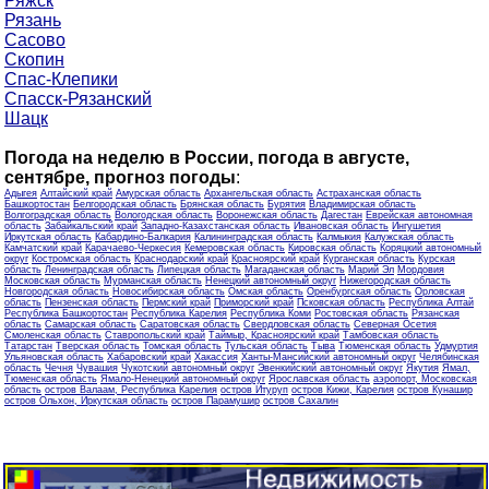
Ряжск
Рязань
Сасово
Скопин
Спас-Клепики
Спасск-Рязанский
Шацк
Погода на неделю в России, погода в августе,
сентябре, прогноз погоды
:
Адыгея
Алтайский край
Амурская область
Архангельская область
Астраханская область
Башкортостан
Белгородская область
Брянская область
Бурятия
Владимирская область
Волгоградская область
Вологодская область
Воронежская область
Дагестан
Еврейская автономная
область
Забайкальский край
Западно-Казахстанская область
Ивановская область
Ингушетия
Иркутская область
Кабардино-Балкария
Калининградская область
Калмыкия
Калужская область
Камчатский край
Карачаево-Черкесия
Кемеровская область
Кировская область
Коряцкий автономный
округ
Костромская область
Краснодарский край
Красноярский край
Курганская область
Курская
область
Ленинградская область
Липецкая область
Магаданская область
Марий Эл
Мордовия
Московская область
Мурманская область
Ненецкий автономный округ
Нижегородская область
Новгородская область
Новосибирская область
Омская область
Оренбургская область
Орловская
область
Пензенская область
Пермский край
Приморский край
Псковская область
Республика Алтай
Республика Башкортостан
Республика Карелия
Республика Коми
Ростовская область
Рязанская
область
Самарская область
Саратовская область
Свердловская область
Северная Осетия
Смоленская область
Ставропольский край
Таймыр, Красноярский край
Тамбовская область
Татарстан
Тверская область
Томская область
Тульская область
Тыва
Тюменская область
Удмуртия
Ульяновская область
Хабаровский край
Хакассия
Ханты-Мансийский автономный округ
Челябинская
область
Чечня
Чувашия
Чукотский автономный округ
Эвенкийский автономный округ
Якутия
Ямал,
Тюменская область
Ямало-Ненецкий автономный округ
Ярославская область
аэропорт, Московская
область
остров Валаам, Республика Карелия
остров Итуруп
остров Кижи, Карелия
остров Кунашир
остров Ольхон, Иркутская область
остров Парамушир
остров Сахалин