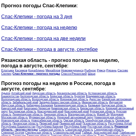
Прогноз погоды Спас-Клепики
:
Спас-Клепики - погода на 3 дня
Спас-Клепики - погода на неделю
Спас-Клепики - погода на две недели
Спас-Клепики - погода в августе, сентябре
Рязанская область - прогноз погоды на неделю,
погода в августе, сентябре
:
Елатьма
Касимов
Кораблино
Михайлов
Новомичуринск
Рыбное
Ряжск
Рязань
Сасово
Скопин
Спас-Клепики - прогноз погоды
Спасск-Рязанский
Шацк
Прогноз погоды на неделю в России, погода в
августе, сентябре
:
Адыгея
Алтайский край
Амурская область
Архангельская область
Астраханская область
Башкортостан
Белгородская область
Брянская область
Бурятия
Владимирская область
Волгоградская область
Вологодская область
Воронежская область
Дагестан
Еврейская автономная
область
Забайкальский край
Западно-Казахстанская область
Ивановская область
Ингушетия
Иркутская область
Кабардино-Балкария
Калининградская область
Калмыкия
Калужская область
Камчатский край
Карачаево-Черкесия
Кемеровская область
Кировская область
Коряцкий автономный
округ
Костромская область
Краснодарский край
Красноярский край
Курганская область
Курская
область
Ленинградская область
Липецкая область
Магаданская область
Марий Эл
Мордовия
Московская область
Мурманская область
Ненецкий автономный округ
Нижегородская область
Новгородская область
Новосибирская область
Омская область
Оренбургская область
Орловская
область
Пензенская область
Пермский край
Приморский край
Псковская область
Республика Алтай
Республика Башкортостан
Республика Карелия
Республика Коми
Ростовская область
Рязанская
область - прогноз погоды
Самарская область
Саратовская область
Свердловская область
Северная Осетия
Смоленская область
Ставропольский край
Таймыр, Красноярский край
Тамбовская
область
Татарстан
Тверская область
Томская область
Тульская область
Тыва
Тюменская область