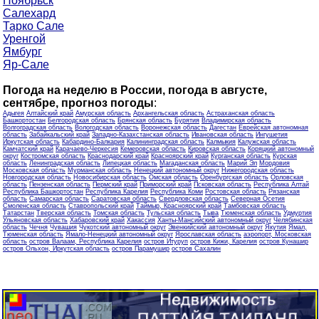
Ноябрьск
Салехард
Тарко Сале
Уренгой
Ямбург
Яр-Сале
Погода на неделю в России, погода в августе,
сентябре, прогноз погоды
:
Адыгея
Алтайский край
Амурская область
Архангельская область
Астраханская область
Башкортостан
Белгородская область
Брянская область
Бурятия
Владимирская область
Волгоградская область
Вологодская область
Воронежская область
Дагестан
Еврейская автономная
область
Забайкальский край
Западно-Казахстанская область
Ивановская область
Ингушетия
Иркутская область
Кабардино-Балкария
Калининградская область
Калмыкия
Калужская область
Камчатский край
Карачаево-Черкесия
Кемеровская область
Кировская область
Коряцкий автономный
округ
Костромская область
Краснодарский край
Красноярский край
Курганская область
Курская
область
Ленинградская область
Липецкая область
Магаданская область
Марий Эл
Мордовия
Московская область
Мурманская область
Ненецкий автономный округ
Нижегородская область
Новгородская область
Новосибирская область
Омская область
Оренбургская область
Орловская
область
Пензенская область
Пермский край
Приморский край
Псковская область
Республика Алтай
Республика Башкортостан
Республика Карелия
Республика Коми
Ростовская область
Рязанская
область
Самарская область
Саратовская область
Свердловская область
Северная Осетия
Смоленская область
Ставропольский край
Таймыр, Красноярский край
Тамбовская область
Татарстан
Тверская область
Томская область
Тульская область
Тыва
Тюменская область
Удмуртия
Ульяновская область
Хабаровский край
Хакассия
Ханты-Мансийский автономный округ
Челябинская
область
Чечня
Чувашия
Чукотский автономный округ
Эвенкийский автономный округ
Якутия
Ямал,
Тюменская область
Ямало-Ненецкий автономный округ
Ярославская область
аэропорт, Московская
область
остров Валаам, Республика Карелия
остров Итуруп
остров Кижи, Карелия
остров Кунашир
остров Ольхон, Иркутская область
остров Парамушир
остров Сахалин