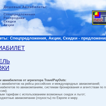
Дешевые Авиабилеты:
Спецпредложения
Распродажи
Скидки
Акции
ты: Спецпредложения, Акции, Скидки - предложени
ВИАБИЛЕТ
ТЕЛЬ
ВКИ
 авиабилетов от агрегатора TravelPayOuts:
е авиабилетов на рейсы российских и международных авиакомпаний;
виабилетов по авиакомпаниям, системам бронирования и агентствам по 
сии);
ным тарифам с использованием возможных скидок и льгот;
джетные авиакомпании (лоукосты) по Европе и миру.