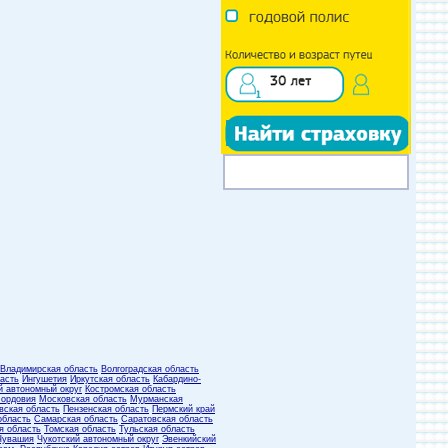
Владимирская область
Волгоградская область
асть
Ингушетия
Иркутская область
Кабардино-
й автономный округ
Костромская область
ордовия
Московская область
Мурманская
вская область
Пензенская область
Пермский край
область
Самарская область
Саратовская область
я область
Томская область
Тульская область
Чувашия
Чукотский автономный округ
Эвенкийский