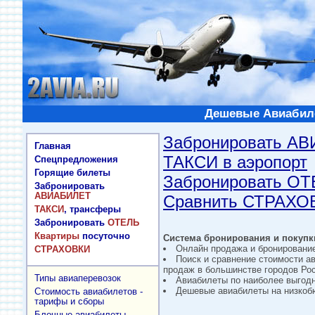
Дешевые Авиабиле
Забронировать А
Главная
ТАКСИ в аэропорт
Спецпредложения
Горящие билеты
Забронировать О
Забронировать
АВИАБИЛЕТ
Сравнить СТРАХО
ТАКСИ
, трансферы
Забронировать
ОТЕЛЬ
Квартиры
посуточно
Система бронирования и покупки
Онлайн продажа и бронировани
СТРАХОВКИ
Поиск и сравнение стоимости а
продаж в большинстве городов Рос
Типы авиаперевозок
Авиабилеты по наиболее выгод
Дешевые авиабилеты на низкобю
Стоимость авиабилетов -
тарифы и сборы
Блочные авиабилеты