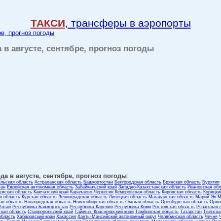
ТАКСИ
, трансферы в аэропорты
ре, прогноз погоды
 в августе, сентябре, прогноз погоды
да в августе, сентябре, прогноз погоды
:
ельская область
Астраханская область
Башкортостан
Белгородская область
Брянская область
Бурятия
тан
Еврейская автономная область
Забайкальский край
Западно-Казахстанская область
Ивановская обл
ужская область
Камчатский край
Карачаево-Черкесия
Кемеровская область
Кировская область
Коряцки
я область
Курская область
Ленинградская область
Липецкая область
Магаданская область
Марий Эл
М
ая область
Новгородская область
Новосибирская область
Омская область
Оренбургская область
Орло
Алтай
Республика Башкортостан
Республика Карелия
Республика Коми
Ростовская область
Рязанская 
кая область
Ставропольский край
Таймыр, Красноярский край
Тамбовская область
Татарстан
Тверска
область
Хабаровский край
Хакассия
Ханты-Мансийский автономный округ
Челябинская область
Чечня