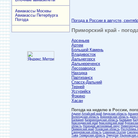
Авиакассы Москвы
Авиакассы Петербурга
Погода
Погода в России в августе, сентяб
Приморский край - погода
Арсеньев
Артем
Большой Камень
Владивосток
Дальнегорск
Дальнереченск
Лесозаводск
Находка
Партизанск
Спасск-Дальний
Терней
Уссурийск
Фокино
Хасан
Погода на неделю в России, пого
Адыгея
Алтайский край
Амурская область
Арханг
Вологодская область
Воронежская область
Дагес
Балкария
Калининградская область
Калмыкия
Кал
Краснодарский край
Красноярский край
Курганска
область
Ненецкий автономный округ
Нижегородск
Приморский край
Псковская область
Республика 
Свердловская область
Северная Осетия
Смоленс
Тыва
Тюменская область
Удмуртия
Ульяновская 