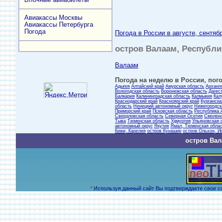
Авиакассы Москвы
Авиакассы Петербурга
Погода
Погода в России в августе, сентяб
остров Валаам, Республик
Валаам
Погода на неделю в России, пого
Адыгея
Алтайский край
Амурская область
Арханг
Вологодская область
Воронежская область
Дагес
Балкария
Калининградская область
Калмыкия
Кал
Краснодарский край
Красноярский край
Курганска
область
Ненецкий автономный округ
Нижегородск
Приморский край
Псковская область
Республика 
Свердловская область
Северная Осетия
Смоленс
Тыва
Тюменская область
Удмуртия
Ульяновская 
автономный округ
Якутия
Ямал, Тюменская обла
Кижи, Карелия
остров Кунашир
остров Ольхон, И
остров Вал
*
Используя данный сайт Вы подтверждаете свое с