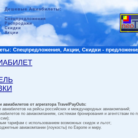
Дешевые Авиабилеты:
Спецпредложения
Распродажи
Скидки
Акции
ты: Спецпредложения, Акции, Скидки - предложени
ВИАБИЛЕТ
ТЕЛЬ
ВКИ
 авиабилетов от агрегатора TravelPayOuts:
е авиабилетов на рейсы российских и международных авиакомпаний;
виабилетов по авиакомпаниям, системам бронирования и агентствам по 
сии);
ным тарифам с использованием возможных скидок и льгот;
джетные авиакомпании (лоукосты) по Европе и миру.