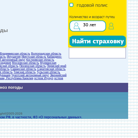
оды
Владимирская область
Волгоградская область
асть
Ингушетия
Иркутская область
Кабардино-
й автономный округ
Костромская область
ордовия
Московская область
Мурманская
вская область
Пензенская область
Пермский край
область
Самарская область
Саратовская область
я область
Томская область
Тульская область
Чувашия
Чукотский автономный округ
Эвенкийский
аам, Республика Карелия
остров Итуруп
остров
гноз погоды
ht©2005-2026
вом РФ, в частности, ФЗ «О персональных данных».