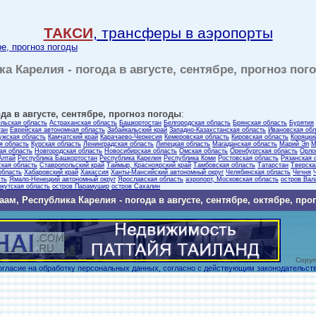
ТАКСИ
, трансферы в аэропорты
ре, прогноз погоды
а Карелия - погода в августе, сентябре, прогноз пог
да в августе, сентябре, прогноз погоды
:
ельская область
Астраханская область
Башкортостан
Белгородская область
Брянская область
Бурятия
тан
Еврейская автономная область
Забайкальский край
Западно-Казахстанская область
Ивановская обл
ужская область
Камчатский край
Карачаево-Черкесия
Кемеровская область
Кировская область
Коряцки
я область
Курская область
Ленинградская область
Липецкая область
Магаданская область
Марий Эл
М
ая область
Новгородская область
Новосибирская область
Омская область
Оренбургская область
Орло
Алтай
Республика Башкортостан
Республика Карелия
Республика Коми
Ростовская область
Рязанская 
кая область
Ставропольский край
Таймыр, Красноярский край
Тамбовская область
Татарстан
Тверска
область
Хабаровский край
Хакассия
Ханты-Мансийский автономный округ
Челябинская область
Чечня
сть
Ямало-Ненецкий автономный округ
Ярославская область
аэропорт, Московская область
остров Вал
ркутская область
остров Парамушир
остров Сахалин
аам, Республика Карелия - погода в августе, сентябре, октябре, про
Copyrig
огласие на обработку персональных данных, согласно с действующим законодательст