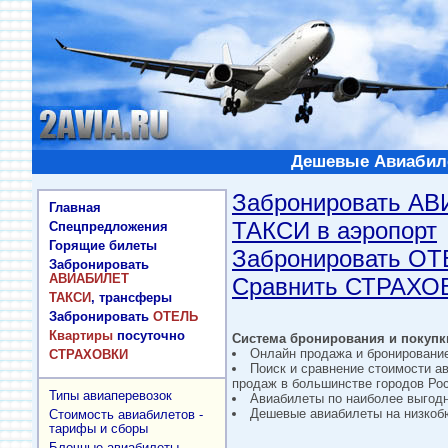
Дешевые Авиабиле
Забронировать А
Главная
ТАКСИ в аэропорт
Спецпредложения
Горящие билеты
Забронировать О
Забронировать
АВИАБИЛЕТ
Сравнить СТРАХО
ТАКСИ
, трансферы
Забронировать
ОТЕЛЬ
Квартиры
посуточно
Система бронирования и покупки
Онлайн продажа и бронировани
СТРАХОВКИ
Поиск и сравнение стоимости а
продаж в большинстве городов Рос
Типы авиаперевозок
Авиабилеты по наиболее выгод
Дешевые авиабилеты на низкобю
Стоимость авиабилетов -
тарифы и сборы
Блочные авиабилеты