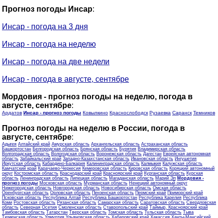
Прогноз погоды Инсар
:
Инсар - погода на 3 дня
Инсар - погода на неделю
Инсар - погода на две недели
Инсар - погода в августе, сентябре
Мордовия - прогноз погоды на неделю, погода в
августе, сентябре
:
Ардатов
Инсар - прогноз погоды
Ковылкино
Краснослободск
Рузаевка
Саранск
Темников
Прогноз погоды на неделю в России, погода в
августе, сентябре
:
Адыгея
Алтайский край
Амурская область
Архангельская область
Астраханская область
Башкортостан
Белгородская область
Брянская область
Бурятия
Владимирская область
Волгоградская область
Вологодская область
Воронежская область
Дагестан
Еврейская автономная
область
Забайкальский край
Западно-Казахстанская область
Ивановская область
Ингушетия
Иркутская область
Кабардино-Балкария
Калининградская область
Калмыкия
Калужская область
Камчатский край
Карачаево-Черкесия
Кемеровская область
Кировская область
Коряцкий автономный
округ
Костромская область
Краснодарский край
Красноярский край
Курганская область
Курская
область
Ленинградская область
Липецкая область
Магаданская область
Марий Эл
Мордовия -
прогноз погоды
Московская область
Мурманская область
Ненецкий автономный округ
Нижегородская область
Новгородская область
Новосибирская область
Омская область
Оренбургская область
Орловская область
Пензенская область
Пермский край
Приморский край
Псковская область
Республика Алтай
Республика Башкортостан
Республика Карелия
Республика
Коми
Ростовская область
Рязанская область
Самарская область
Саратовская область
Свердловская
область
Северная Осетия
Смоленская область
Ставропольский край
Таймыр, Красноярский край
Тамбовская область
Татарстан
Тверская область
Томская область
Тульская область
Тыва
Тюменская область
Удмуртия
Ульяновская область
Хабаровский край
Хакассия
Ханты-Мансийский