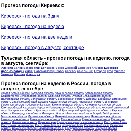
Прогноз погоды Киреевск
:
Киреевск - погода на 3 дня
Киреевск - погода на неделю
Киреевск - погода на две недели
Киреевск - погода в августе, сентябре
Тульская область - прогноз погоды на неделю, погода
в августе, сентябре
:
Алексин
Белев
Богородицк
Болохово
Венёв
Донской
Ефремов
Кимовск
Киреевск -
прогноз погоды
Липки
Новомосковск
Плавск
Советск
Сокольники
Суворов
Тула
Узловая
Чекалин
Щекино
Ясногорск
Прогноз погоды на неделю в России, погода в
августе, сентябре
:
Адыгея
Алтайский край
Амурская область
Архангельская область
Астраханская область
Башкортостан
Белгородская область
Брянская область
Бурятия
Владимирская область
Волгоградская область
Вологодская область
Воронежская область
Дагестан
Еврейская автономная
область
Забайкальский край
Западно-Казахстанская область
Ивановская область
Ингушетия
Иркутская область
Кабардино-Балкария
Калининградская область
Калмыкия
Калужская область
Камчатский край
Карачаево-Черкесия
Кемеровская область
Кировская область
Коряцкий автономный
округ
Костромская область
Краснодарский край
Красноярский край
Курганская область
Курская
область
Ленинградская область
Липецкая область
Магаданская область
Марий Эл
Мордовия
Московская область
Мурманская область
Ненецкий автономный округ
Нижегородская область
Новгородская область
Новосибирская область
Омская область
Оренбургская область
Орловская
область
Пензенская область
Пермский край
Приморский край
Псковская область
Республика Алтай
Республика Башкортостан
Республика Карелия
Республика Коми
Ростовская область
Рязанская
область
Самарская область
Саратовская область
Свердловская область
Северная Осетия