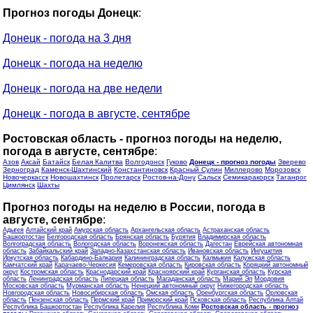
Прогноз погоды Донецк
:
Донецк - погода на 3 дня
Донецк - погода на неделю
Донецк - погода на две недели
Донецк - погода в августе, сентябре
Ростовская область - прогноз погоды на неделю,
погода в августе, сентябре
:
Азов
Аксай
Батайск
Белая Калитва
Волгодонск
Гуково
Донецк - прогноз погоды
Зверево
Зерноград
Каменск-Шахтинский
Константиновск
Красный Сулин
Миллерово
Морозовск
Новочеркасск
Новошахтинск
Пролетарск
Ростов-на-Дону
Сальск
Семикаракорск
Таганрог
Цимлянск
Шахты
Прогноз погоды на неделю в России, погода в
августе, сентябре
:
Адыгея
Алтайский край
Амурская область
Архангельская область
Астраханская область
Башкортостан
Белгородская область
Брянская область
Бурятия
Владимирская область
Волгоградская область
Вологодская область
Воронежская область
Дагестан
Еврейская автономная
область
Забайкальский край
Западно-Казахстанская область
Ивановская область
Ингушетия
Иркутская область
Кабардино-Балкария
Калининградская область
Калмыкия
Калужская область
Камчатский край
Карачаево-Черкесия
Кемеровская область
Кировская область
Коряцкий автономный
округ
Костромская область
Краснодарский край
Красноярский край
Курганская область
Курская
область
Ленинградская область
Липецкая область
Магаданская область
Марий Эл
Мордовия
Московская область
Мурманская область
Ненецкий автономный округ
Нижегородская область
Новгородская область
Новосибирская область
Омская область
Оренбургская область
Орловская
область
Пензенская область
Пермский край
Приморский край
Псковская область
Республика Алтай
Республика Башкортостан
Республика Карелия
Республика Коми
Ростовская область - прогноз