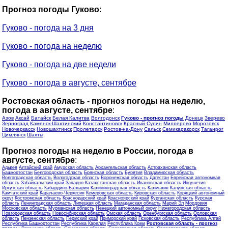
Прогноз погоды Гуково
:
Гуково - погода на 3 дня
Гуково - погода на неделю
Гуково - погода на две недели
Гуково - погода в августе, сентябре
Ростовская область - прогноз погоды на неделю,
погода в августе, сентябре
:
Азов
Аксай
Батайск
Белая Калитва
Волгодонск
Гуково - прогноз погоды
Донецк
Зверево
Зерноград
Каменск-Шахтинский
Константиновск
Красный Сулин
Миллерово
Морозовск
Новочеркасск
Новошахтинск
Пролетарск
Ростов-на-Дону
Сальск
Семикаракорск
Таганрог
Цимлянск
Шахты
Прогноз погоды на неделю в России, погода в
августе, сентябре
:
Адыгея
Алтайский край
Амурская область
Архангельская область
Астраханская область
Башкортостан
Белгородская область
Брянская область
Бурятия
Владимирская область
Волгоградская область
Вологодская область
Воронежская область
Дагестан
Еврейская автономная
область
Забайкальский край
Западно-Казахстанская область
Ивановская область
Ингушетия
Иркутская область
Кабардино-Балкария
Калининградская область
Калмыкия
Калужская область
Камчатский край
Карачаево-Черкесия
Кемеровская область
Кировская область
Коряцкий автономный
округ
Костромская область
Краснодарский край
Красноярский край
Курганская область
Курская
область
Ленинградская область
Липецкая область
Магаданская область
Марий Эл
Мордовия
Московская область
Мурманская область
Ненецкий автономный округ
Нижегородская область
Новгородская область
Новосибирская область
Омская область
Оренбургская область
Орловская
область
Пензенская область
Пермский край
Приморский край
Псковская область
Республика Алтай
Республика Башкортостан
Республика Карелия
Республика Коми
Ростовская область - прогноз