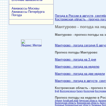
Авиакассы Москвы
Авиакассы Петербурга
Погода
Погода в России в августе, сентяб
Костромская область - прогноз пог
Мантурово - погода на не
Мантурово - прогноз погоды на з
Мантурово - погода сегодня 6 авгу
Прогноз погоды Мантурово
:
Мантурово - погода на 3 дня
Мантурово - погода на неделю
Мантурово - погода на две недели
Мантурово - погода в августе, сен
Костромская область - прогноз п
Буй
Волгореченск
Галич
Кологрив
Кострома
Прогноз погоды на неделю в Росс
Адыгея
Алтайский край
Амурская область
Арханг
Вологодская область
Воронежская область
Дагес
Балкария
Калининградская область
Калмыкия
Кал