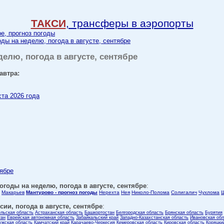
ТАКСИ
, трансферы в аэропорты
ре, прогноз погоды
оды на неделю, погода в августе, сентябре
делю, погода в августе, сентябре
автра:
ста 2026 года
тябре
огоды на неделю, погода в августе, сентябре
:
Макарьев
Мантурово - прогноз погоды
Нерехта
Нея
Николо-Полома
Солигалич
Чухлома
ии, погода в августе, сентябре
:
ельская область
Астраханская область
Башкортостан
Белгородская область
Брянская область
Бурятия
тан
Еврейская автономная область
Забайкальский край
Западно-Казахстанская область
Ивановская обл
ужская область
Камчатский край
Карачаево-Черкесия
Кемеровская область
Кировская область
Коряцки