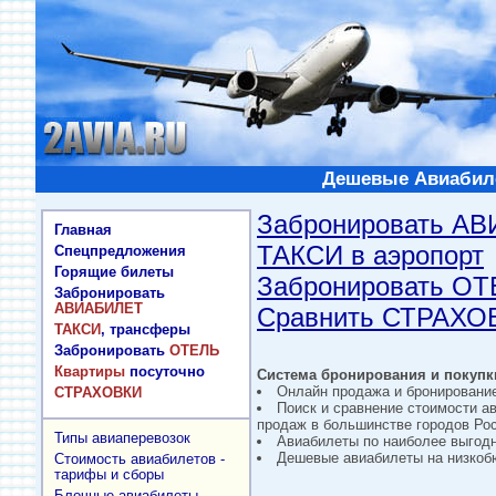
Дешевые Авиабиле
Забронировать А
Главная
ТАКСИ в аэропорт
Спецпредложения
Горящие билеты
Забронировать О
Забронировать
АВИАБИЛЕТ
Сравнить СТРАХО
ТАКСИ
, трансферы
Забронировать
ОТЕЛЬ
Квартиры
посуточно
Система бронирования и покупки
Онлайн продажа и бронировани
СТРАХОВКИ
Поиск и сравнение стоимости а
продаж в большинстве городов Рос
Типы авиаперевозок
Авиабилеты по наиболее выгод
Дешевые авиабилеты на низкобю
Стоимость авиабилетов -
тарифы и сборы
Блочные авиабилеты