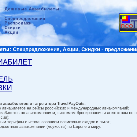
Дешевые Авиабилеты:
Спецпредложения
Распродажи
Скидки
Акции
ты: Спецпредложения, Акции, Скидки - предложени
ВИАБИЛЕТ
ТЕЛЬ
ВКИ
 авиабилетов от агрегатора TravelPayOuts:
е авиабилетов на рейсы российских и международных авиакомпаний;
виабилетов по авиакомпаниям, системам бронирования и агентствам по 
сии);
ным тарифам с использованием возможных скидок и льгот;
джетные авиакомпании (лоукосты) по Европе и миру.