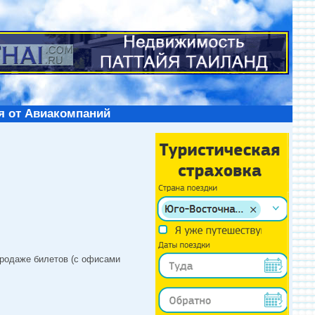
я от Авиакомпаний
продаже билетов (с офисами