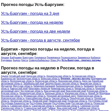
Прогноз погоды Усть-Баргузин
:
Усть-Баргузин - погода на 3 дня
Усть-Баргузин - погода на неделю
Усть-Баргузин - погода на две недели
Усть-Баргузин - погода в августе, сентябре
Бурятия - прогноз погоды на неделю, погода в
августе, сентябре
:
Аршан
Бабушкин
Баргузин
Горячинск
Гремячинск
Гусиноозерск
Закаменск
Кабанск
Курумкан
Кырен
Кяхта
Северобайкальск
Улан-Удэ
Усть-Баргузин - прогноз погоды
Прогноз погоды на неделю в России, погода в
августе, сентябре
:
Адыгея
Алтайский край
Амурская область
Архангельская область
Астраханская область
Башкортостан
Белгородская область
Брянская область
Бурятия - прогноз погоды
Владимирская
область
Волгоградская область
Вологодская область
Воронежская область
Дагестан
Еврейская
автономная область
Забайкальский край
Западно-Казахстанская область
Ивановская область
Ингушетия
Иркутская область
Кабардино-Балкария
Калининградская область
Калмыкия
Калужская
область
Камчатский край
Карачаево-Черкесия
Кемеровская область
Кировская область
Коряцкий
автономный округ
Костромская область
Краснодарский край
Красноярский край
Курганская область
Курская область
Ленинградская область
Липецкая область
Магаданская область
Марий Эл
Мордовия
Московская область
Мурманская область
Ненецкий автономный округ
Нижегородская область
Новгородская область
Новосибирская область
Омская область
Оренбургская область
Орловская
область
Пензенская область
Пермский край
Приморский край
Псковская область
Республика Алтай
Республика Башкортостан
Республика Карелия
Республика Коми
Ростовская область
Рязанская
область
Самарская область
Саратовская область
Свердловская область
Северная Осетия
Смоленская область
Ставропольский край
Таймыр, Красноярский край
Тамбовская область
Татарстан
Тверская область
Томская область
Тульская область
Тыва
Тюменская область
Удмуртия