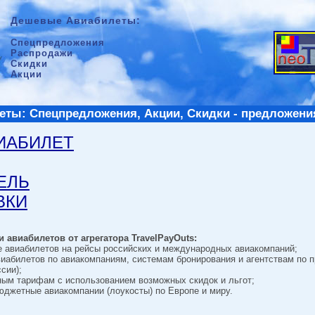
Дешевые Авиабилеты:
Спецпредложения
Распродажи
Скидки
Акции
ты: Спецпредложения, Акции, Скидки - предложени
ВИАБИЛЕТ
ТЕЛЬ
ВКИ
 авиабилетов от агрегатора TravelPayOuts:
е авиабилетов на рейсы российских и международных авиакомпаний;
виабилетов по авиакомпаниям, системам бронирования и агентствам по 
сии);
ным тарифам с использованием возможных скидок и льгот;
джетные авиакомпании (лоукосты) по Европе и миру.