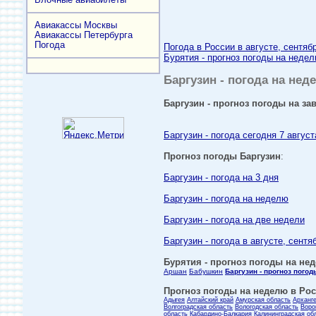
Авиакассы Москвы
Авиакассы Петербурга
Погода
Погода в России в августе, сентяб
Бурятия - прогноз погоды на недел
Баргузин - погода на нед
Баргузин - прогноз погоды на зав
Баргузин - погода сегодня 7 август
Прогноз погоды Баргузин
:
Баргузин - погода на 3 дня
Баргузин - погода на неделю
Баргузин - погода на две недели
Баргузин - погода в августе, сентя
Бурятия - прогноз погоды на нед
Аршан
Бабушкин
Баргузин - прогноз погод
Прогноз погоды на неделю в Росс
Адыгея
Алтайский край
Амурская область
Арханг
Волгоградская область
Вологодская область
Воро
область
Кабардино-Балкария
Калининградская об