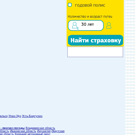
альск
Улан-Удэ
Усть-Баргузин
 - прогноз погоды
Владимирская область
область
Ивановская область
Ингушетия
Иркутская
ая область
Коряцкий автономный округ