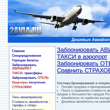
Дешевые Авиабиле
Забронировать А
Главная
ТАКСИ в аэропорт
Спецпредложения
Горящие билеты
Забронировать О
Забронировать
АВИАБИЛЕТ
Сравнить СТРАХО
ТАКСИ
, трансферы
Забронировать
ОТЕЛЬ
Квартиры
посуточно
Система бронирования и покупки
Онлайн продажа и бронировани
СТРАХОВКИ
Поиск и сравнение стоимости а
продаж в большинстве городов Рос
Типы авиаперевозок
Авиабилеты по наиболее выгод
Дешевые авиабилеты на низкобю
Стоимость авиабилетов -
тарифы и сборы
Блочные авиабилеты