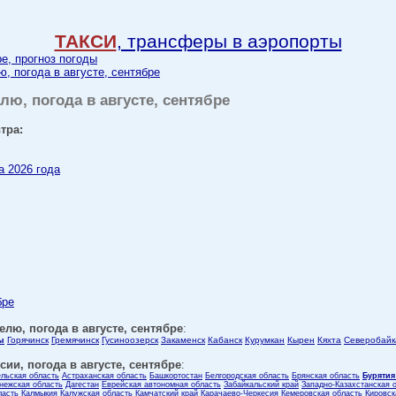
ТАКСИ
, трансферы в аэропорты
ре, прогноз погоды
ю, погода в августе, сентябре
елю, погода в августе, сентябре
тра:
а 2026 года
бре
елю, погода в августе, сентябре
:
ы
Горячинск
Гремячинск
Гусиноозерск
Закаменск
Кабанск
Курумкан
Кырен
Кяхта
Северобайк
ии, погода в августе, сентябре
:
ельская область
Астраханская область
Башкортостан
Белгородская область
Брянская область
Бурятия
нежская область
Дагестан
Еврейская автономная область
Забайкальский край
Западно-Казахстанская 
ласть
Калмыкия
Калужская область
Камчатский край
Карачаево-Черкесия
Кемеровская область
Кировск