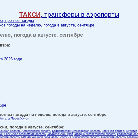
ТАКСИ
, трансферы в аэропорты
ре, прогноз погоды
ноз погоды на неделю, погода в августе, сентябре
елю, погода в августе, сентябре
втра:
та 2026 года
ябре
огноз погоды на неделю, погода в августе, сентябре
:
Шмидта
Певек
Уэлен
ии, погода в августе, сентябре
:
ельская область
Астраханская область
Башкортостан
Белгородская область
Брянская область
Бурятия
тан
Еврейская автономная область
Забайкальский край
Западно-Казахстанская область
Ивановская обл
ужская область
Камчатский край
Карачаево-Черкесия
Кемеровская область
Кировская область
Коряцки