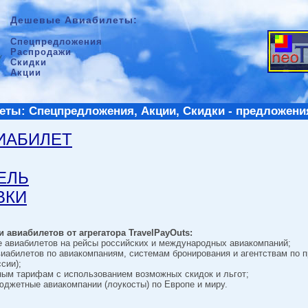
Дешевые Авиабилеты:
Спецпредложения
Распродажи
Скидки
Акции
ты: Спецпредложения, Акции, Скидки - предложени
ВИАБИЛЕТ
ТЕЛЬ
ВКИ
 авиабилетов от агрегатора TravelPayOuts:
е авиабилетов на рейсы российских и международных авиакомпаний;
виабилетов по авиакомпаниям, системам бронирования и агентствам по 
сии);
ным тарифам с использованием возможных скидок и льгот;
джетные авиакомпании (лоукосты) по Европе и миру.