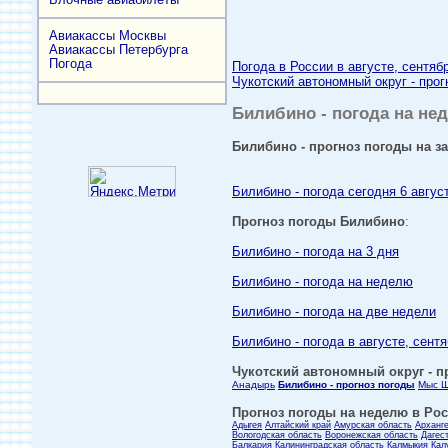
Авиакассы Москвы
Авиакассы Петербурга
Погода
Погода в России в августе, сентяб
Чукотский автономный округ - прог
Билибино - погода на нед
Билибино - прогноз погоды на за
Билибино - погода сегодня 6 авгус
Прогноз погоды Билибино
:
Билибино - погода на 3 дня
Билибино - погода на неделю
Билибино - погода на две недели
Билибино - погода в августе, сент
Чукотский автономный округ - пр
Анадырь
Билибино - прогноз погоды
Мыс 
Прогноз погоды на неделю в Росс
Адыгея
Алтайский край
Амурская область
Арханг
Вологодская область
Воронежская область
Дагес
Балкария
Калининградская область
Калмыкия
Кал