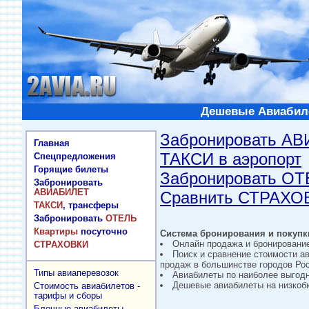
Дешевые Авиабиле
Забронировать А
Главная
ТАКСИ в аэропорт
Спецпредложения
Горящие билеты
Забронировать О
Забронировать
АВИАБИЛЕТ
Сравнить СТРАХО
ТАКСИ
, трансферы
Забронировать
ОТЕЛЬ
Квартиры
посуточно
Система бронирования и покупки
Онлайн продажа и бронировани
СТРАХОВКИ
Поиск и сравнение стоимости а
продаж в большинстве городов Рос
Типы авиаперевозок
Авиабилеты по наиболее выгод
Дешевые авиабилеты на низкобю
Стоимость авиабилетов -
тарифы и сборы
Блочные авиабилеты