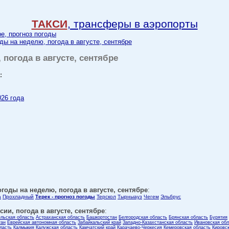
ТАКСИ
, трансферы в аэропорты
ре, прогноз погоды
ды на неделю, погода в августе, сентябре
 погода в августе, сентябре
:
026 года
годы на неделю, погода в августе, сентябре
:
а
Прохладный
Терек - прогноз погоды
Терскол
Тырныауз
Чегем
Эльбрус
ии, погода в августе, сентябре
:
ельская область
Астраханская область
Башкортостан
Белгородская область
Брянская область
Бурятия
тан
Еврейская автономная область
Забайкальский край
Западно-Казахстанская область
Ивановская обл
ласть
Калмыкия
Калужская область
Камчатский край
Карачаево-Черкесия
Кемеровская область
Кировс