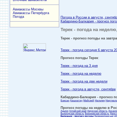
Авиакассы Москвы
Авиакассы Петербурга
Погода
Погода в России в августе, сентяб
Кабардино-Балкария - прогноз пого
Терек - погода на неделю,
Терек - прогноз погоды на завтра
Терек - погода сегодня 6 августа 2
Прогноз погоды Терек
:
Терек - погода на 3 дня
Терек - погода на неделю
Терек - погода на две недели
Терек - погода в августе, сентябре
Кабардино-Балкария - прогноз по
Баксан
Кашхатау
Майский
Нальчик
Нарткал
Прогноз погоды на неделю в Росс
Адыгея
Алтайский край
Амурская область
Арханг
Вологодская область
Воронежская область
Дагес
Балкария - прогноз погоды
Калининградская об