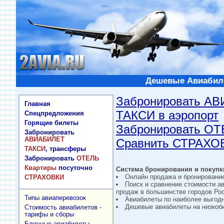
Дешевые Авиабиле
Забронировать А
Главная
ТАКСИ в аэропорт
Спецпредложения
Горящие билеты
Забронировать О
Забронировать
АВИАБИЛЕТ
Сравнить СТРАХО
ТАКСИ
, трансферы
Забронировать
ОТЕЛЬ
Квартиры
посуточно
Система бронирования и покупки
Онлайн продажа и бронировани
СТРАХОВКИ
Поиск и сравнение стоимости а
продаж в большинстве городов Рос
Типы авиаперевозок
Авиабилеты по наиболее выгод
Дешевые авиабилеты на низкобю
Стоимость авиабилетов -
тарифы и сборы
Блочные авиабилеты