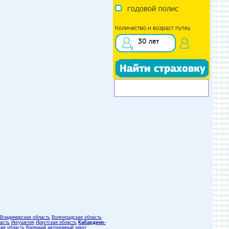
Владимирская область
Волгоградская область
асть
Ингушетия
Иркутская область
Кабардино-
кая область
Коряцкий автономный округ