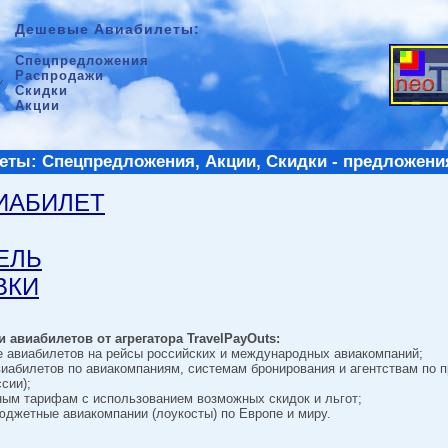
Дешевые Авиабилеты:
Спецпредложения
Распродажи
Скидки
Акции
ты: Спецпредложения, Акции, Скидки - предложени
ВИАБИЛЕТ
ТЕЛЬ
ВКИ
 авиабилетов от агрегатора TravelPayOuts:
е авиабилетов на рейсы российских и международных авиакомпаний;
виабилетов по авиакомпаниям, системам бронирования и агентствам по 
сии);
ным тарифам с использованием возможных скидок и льгот;
джетные авиакомпании (лоукосты) по Европе и миру.