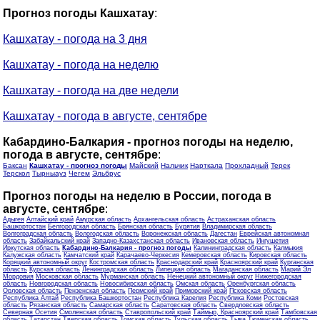
Прогноз погоды Кашхатау
:
Кашхатау - погода на 3 дня
Кашхатау - погода на неделю
Кашхатау - погода на две недели
Кашхатау - погода в августе, сентябре
Кабардино-Балкария - прогноз погоды на неделю,
погода в августе, сентябре
:
Баксан
Кашхатау - прогноз погоды
Майский
Нальчик
Нарткала
Прохладный
Терек
Терскол
Тырныауз
Чегем
Эльбрус
Прогноз погоды на неделю в России, погода в
августе, сентябре
:
Адыгея
Алтайский край
Амурская область
Архангельская область
Астраханская область
Башкортостан
Белгородская область
Брянская область
Бурятия
Владимирская область
Волгоградская область
Вологодская область
Воронежская область
Дагестан
Еврейская автономная
область
Забайкальский край
Западно-Казахстанская область
Ивановская область
Ингушетия
Иркутская область
Кабардино-Балкария - прогноз погоды
Калининградская область
Калмыкия
Калужская область
Камчатский край
Карачаево-Черкесия
Кемеровская область
Кировская область
Коряцкий автономный округ
Костромская область
Краснодарский край
Красноярский край
Курганская
область
Курская область
Ленинградская область
Липецкая область
Магаданская область
Марий Эл
Мордовия
Московская область
Мурманская область
Ненецкий автономный округ
Нижегородская
область
Новгородская область
Новосибирская область
Омская область
Оренбургская область
Орловская область
Пензенская область
Пермский край
Приморский край
Псковская область
Республика Алтай
Республика Башкортостан
Республика Карелия
Республика Коми
Ростовская
область
Рязанская область
Самарская область
Саратовская область
Свердловская область
Северная Осетия
Смоленская область
Ставропольский край
Таймыр, Красноярский край
Тамбовская
область
Татарстан
Тверская область
Томская область
Тульская область
Тыва
Тюменская область