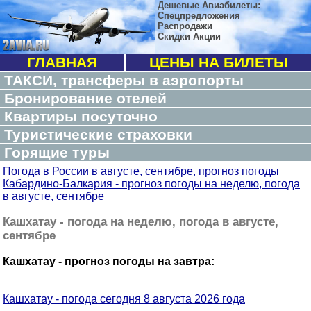
Дешевые Авиабилеты:
Спецпредложения
Распродажи
Скидки Акции
ГЛАВНАЯ
ЦЕНЫ НА БИЛЕТЫ
ТАКСИ, трансферы в аэропорты
Бронирование отелей
Квартиры посуточно
Туристические страховки
Горящие туры
Погода в России в августе, сентябре, прогноз погоды
Кабардино-Балкария - прогноз погоды на неделю, погода
в августе, сентябре
Кашхатау - погода на неделю, погода в августе,
сентябре
Кашхатау - прогноз погоды на завтра:
Кашхатау - погода сегодня 8 августа 2026 года