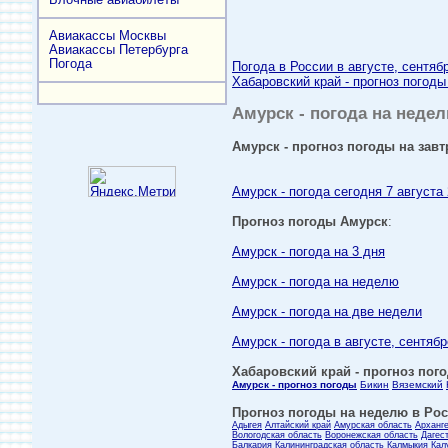
Авиакассы Москвы
Авиакассы Петербурга
Погода
Погода в России в августе, сентяб
Хабаровский край - прогноз погоды
Амурск - погода на недел
Амурск - прогноз погоды на завт
Амурск - погода сегодня 7 августа
Прогноз погоды Амурск
:
Амурск - погода на 3 дня
Амурск - погода на неделю
Амурск - погода на две недели
Амурск - погода в августе, сентябр
Хабаровский край - прогноз пого
Амурск - прогноз погоды
Бикин
Вяземский
Прогноз погоды на неделю в Росс
Адыгея
Алтайский край
Амурская область
Арханг
Вологодская область
Воронежская область
Дагес
Балкария
Калининградская область
Калмыкия
Кал