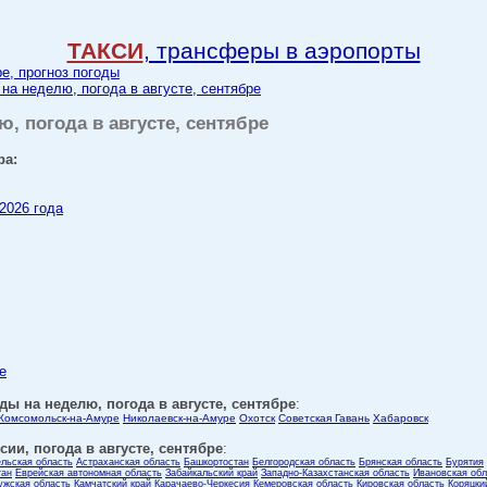
ТАКСИ
, трансферы в аэропорты
ре, прогноз погоды
 на неделю, погода в августе, сентябре
ю, погода в августе, сентябре
ра:
 2026 года
е
ды на неделю, погода в августе, сентябре
:
Комсомольск-на-Амуре
Николаевск-на-Амуре
Охотск
Советская Гавань
Хабаровск
ии, погода в августе, сентябре
:
ельская область
Астраханская область
Башкортостан
Белгородская область
Брянская область
Бурятия
тан
Еврейская автономная область
Забайкальский край
Западно-Казахстанская область
Ивановская обл
ужская область
Камчатский край
Карачаево-Черкесия
Кемеровская область
Кировская область
Коряцки