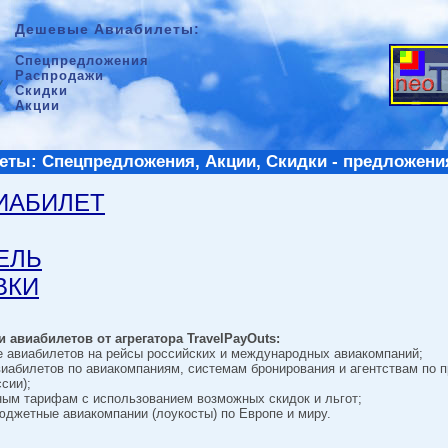
Дешевые Авиабилеты:
Спецпредложения
Распродажи
Скидки
Акции
ты: Спецпредложения, Акции, Скидки - предложени
ВИАБИЛЕТ
ТЕЛЬ
ВКИ
 авиабилетов от агрегатора TravelPayOuts:
е авиабилетов на рейсы российских и международных авиакомпаний;
виабилетов по авиакомпаниям, системам бронирования и агентствам по 
сии);
ным тарифам с использованием возможных скидок и льгот;
джетные авиакомпании (лоукосты) по Европе и миру.