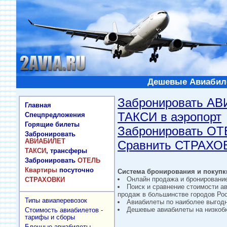
Дешевые Авиабиле
Забронировать А
Главная
ТАКСИ в аэропорт
Спецпредложения
Горящие билеты
Забронировать О
Забронировать
АВИАБИЛЕТ
Сравнить СТРАХО
ТАКСИ
, трансферы
Забронировать
ОТЕЛЬ
Квартиры
посуточно
Система бронирования и покупки
Онлайн продажа и бронировани
СТРАХОВКИ
Поиск и сравнение стоимости а
продаж в большинстве городов Рос
Типы авиаперевозок
Авиабилеты по наиболее выгод
Дешевые авиабилеты на низкобю
Стоимость авиабилетов -
тарифы и сборы
Блочные авиабилеты