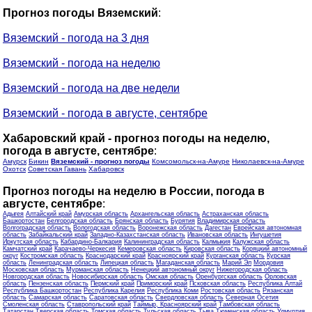
Прогноз погоды Вяземский
:
Вяземский - погода на 3 дня
Вяземский - погода на неделю
Вяземский - погода на две недели
Вяземский - погода в августе, сентябре
Хабаровский край - прогноз погоды на неделю,
погода в августе, сентябре
:
Амурск
Бикин
Вяземский - прогноз погоды
Комсомольск-на-Амуре
Николаевск-на-Амуре
Охотск
Советская Гавань
Хабаровск
Прогноз погоды на неделю в России, погода в
августе, сентябре
:
Адыгея
Алтайский край
Амурская область
Архангельская область
Астраханская область
Башкортостан
Белгородская область
Брянская область
Бурятия
Владимирская область
Волгоградская область
Вологодская область
Воронежская область
Дагестан
Еврейская автономная
область
Забайкальский край
Западно-Казахстанская область
Ивановская область
Ингушетия
Иркутская область
Кабардино-Балкария
Калининградская область
Калмыкия
Калужская область
Камчатский край
Карачаево-Черкесия
Кемеровская область
Кировская область
Коряцкий автономный
округ
Костромская область
Краснодарский край
Красноярский край
Курганская область
Курская
область
Ленинградская область
Липецкая область
Магаданская область
Марий Эл
Мордовия
Московская область
Мурманская область
Ненецкий автономный округ
Нижегородская область
Новгородская область
Новосибирская область
Омская область
Оренбургская область
Орловская
область
Пензенская область
Пермский край
Приморский край
Псковская область
Республика Алтай
Республика Башкортостан
Республика Карелия
Республика Коми
Ростовская область
Рязанская
область
Самарская область
Саратовская область
Свердловская область
Северная Осетия
Смоленская область
Ставропольский край
Таймыр, Красноярский край
Тамбовская область
Татарстан
Тверская область
Томская область
Тульская область
Тыва
Тюменская область
Удмуртия