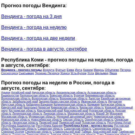
Прогноз погоды Вендинга
:
Вендинга - погода на 3 дня
Вендинга - погода на неделю
Вендинга - погода на две недели
Вендинга - погода в августе, сентябре
Республика Коми - прогноз погоды на неделю, погода
в августе, сентябре
:
Вендинга - прогноз погоды
Воркута
Вуктыл
Емва
Инта
Кажим
Микунь
Объячево
Печора
Сосногорск
Сыктывкар
Троицко Печорск
Усинск
Усть-Кулом
Ухта
Щельяюр
Якша
Прогноз погоды на неделю в России, погода в
августе, сентябре
:
Адыгея
Алтайский край
Амурская область
Архангельская область
Астраханская область
Башкортостан
Белгородская область
Брянская область
Бурятия
Владимирская область
Волгоградская область
Вологодская область
Воронежская область
Дагестан
Еврейская автономная
область
Забайкальский край
Западно-Казахстанская область
Ивановская область
Ингушетия
Иркутская область
Кабардино-Балкария
Калининградская область
Калмыкия
Калужская область
Камчатский край
Карачаево-Черкесия
Кемеровская область
Кировская область
Коряцкий автономный
округ
Костромская область
Краснодарский край
Красноярский край
Курганская область
Курская
область
Ленинградская область
Липецкая область
Магаданская область
Марий Эл
Мордовия
Московская область
Мурманская область
Ненецкий автономный округ
Нижегородская область
Новгородская область
Новосибирская область
Омская область
Оренбургская область
Орловская
область
Пензенская область
Пермский край
Приморский край
Псковская область
Республика Алтай
Республика Башкортостан
Республика Карелия
Республика Коми - прогноз погоды
Ростовская
область
Рязанская область
Самарская область
Саратовская область
Свердловская область
Северная Осетия
Смоленская область
Ставропольский край
Таймыр, Красноярский край
Тамбовская
область
Татарстан
Тверская область
Томская область
Тульская область
Тыва
Тюменская область