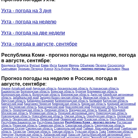
Ухта - погода на 3 дня
Ухта - погода на неделю
Ухта - погода на две недели
Ухта - погода в августе, сентябре
Республика Коми - прогноз погоды на неделю, погода
в августе, сентябре
:
Вендинга
Воркута
Вуктыл
Емва
Инта
Кажим
Микунь
Объячево
Печора
Сосногорск
Сыктывкар
Троицко Печорск
Усинск
Усть-Кулом
Ухта - прогноз погоды
Щельяюр
Якша
Прогноз погоды на неделю в России, погода в
августе, сентябре
:
Адыгея
Алтайский край
Амурская область
Архангельская область
Астраханская область
Башкортостан
Белгородская область
Брянская область
Бурятия
Владимирская область
Волгоградская область
Вологодская область
Воронежская область
Дагестан
Еврейская автономная
область
Забайкальский край
Западно-Казахстанская область
Ивановская область
Ингушетия
Иркутская область
Кабардино-Балкария
Калининградская область
Калмыкия
Калужская область
Камчатский край
Карачаево-Черкесия
Кемеровская область
Кировская область
Коряцкий автономный
округ
Костромская область
Краснодарский край
Красноярский край
Курганская область
Курская
область
Ленинградская область
Липецкая область
Магаданская область
Марий Эл
Мордовия
Московская область
Мурманская область
Ненецкий автономный округ
Нижегородская область
Новгородская область
Новосибирская область
Омская область
Оренбургская область
Орловская
область
Пензенская область
Пермский край
Приморский край
Псковская область
Республика Алтай
Республика Башкортостан
Республика Карелия
Республика Коми - прогноз погоды
Ростовская
область
Рязанская область
Самарская область
Саратовская область
Свердловская область
Северная Осетия
Смоленская область
Ставропольский край
Таймыр, Красноярский край
Тамбовская
область
Татарстан
Тверская область
Томская область
Тульская область
Тыва
Тюменская область
Удмуртия
Ульяновская область
Хабаровский край
Хакассия
Ханты-Мансийский автономный округ
Челябинская область
Чечня
Чувашия
Чукотский автономный округ
Эвенкийский автономный округ