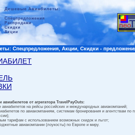
Дешевые Авиабилеты:
Спецпредложения
Распродажи
Скидки
Акции
ты: Спецпредложения, Акции, Скидки - предложени
ВИАБИЛЕТ
ТЕЛЬ
ВКИ
 авиабилетов от агрегатора TravelPayOuts:
е авиабилетов на рейсы российских и международных авиакомпаний;
виабилетов по авиакомпаниям, системам бронирования и агентствам по 
сии);
ным тарифам с использованием возможных скидок и льгот;
джетные авиакомпании (лоукосты) по Европе и миру.