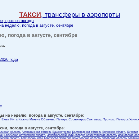
ТАКСИ
, трансферы в аэропорты
ре, прогноз погоды
на неделю, погода в августе, сентябре
ю, погода в августе, сентябре
ра:
 2026 года
е
ы на неделю, погода в августе, сентябре
:
ы
Емва
Инта
Кажим
Микунь
Объячево
Печора
Сосногорск
Сыктывкар
Троицко Печорск
Усинск
ии, погода в августе, сентябре
:
ельская область
Астраханская область
Башкортостан
Белгородская область
Брянская область
Бурятия
тан
Еврейская автономная область
Забайкальский край
Западно-Казахстанская область
Ивановская обл
ужская область
Камчатский край
Карачаево-Черкесия
Кемеровская область
Кировская область
Коряцки