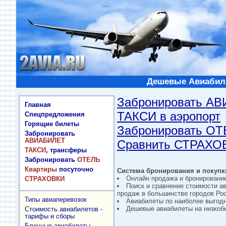
Дешевые Авиабиле
Забронировать А
Главная
ТАКСИ в аэропорт
Спецпредложения
Горящие билеты
Забронировать О
Забронировать
АВИАБИЛЕТ
Сравнить СТРАХО
ТАКСИ
, трансферы
Забронировать
ОТЕЛЬ
Квартиры
посуточно
Система бронирования и покупки
Онлайн продажа и бронировани
СТРАХОВКИ
Поиск и сравнение стоимости а
продаж в большинстве городов Рос
Типы авиаперевозок
Авиабилеты по наиболее выгод
Дешевые авиабилеты на низкобю
Стоимость авиабилетов -
тарифы и сборы
Блочные авиабилеты