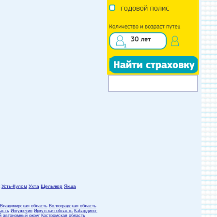
Усть-Кулом
Ухта
Щельяюр
Якша
Владимирская область
Волгоградская область
асть
Ингушетия
Иркутская область
Кабардино-
й автономный округ
Костромская область