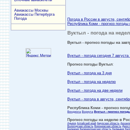
Авиакассы Москвы
Авиакассы Петербурга
Погода
Погода в России в августе, сентяб
Республика Коми - прогноз погоды 
Вуктыл - погода на недел
Вуктыл - прогноз погоды на завт
Вуктыл - погода сегодня 7 августа
Прогноз погоды Вуктыл
:
Вуктыл - погода на 3 дня
Вуктыл - погода на неделю
Вуктыл - погода на две недели
Вуктыл - погода в августе, сентябр
Республика Коми - прогноз погод
Вендинга
Воркута
Вуктыл - прогноз погод
Прогноз погоды на неделю в Росс
Адыгея
Алтайский край
Амурская область
Арханг
Вологодская область
Воронежская область
Дагес
Балкария
Калининградская область
Калмыкия
Кал