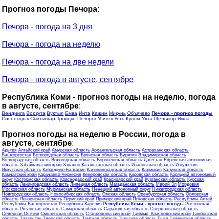
Прогноз погоды Печора
:
Печора - погода на 3 дня
Печора - погода на неделю
Печора - погода на две недели
Печора - погода в августе, сентябре
Республика Коми - прогноз погоды на неделю, погода
в августе, сентябре
:
Вендинга
Воркута
Вуктыл
Емва
Инта
Кажим
Микунь
Объячево
Печора - прогноз погоды
Сосногорск
Сыктывкар
Троицко Печорск
Усинск
Усть-Кулом
Ухта
Щельяюр
Якша
Прогноз погоды на неделю в России, погода в
августе, сентябре
:
Адыгея
Алтайский край
Амурская область
Архангельская область
Астраханская область
Башкортостан
Белгородская область
Брянская область
Бурятия
Владимирская область
Волгоградская область
Вологодская область
Воронежская область
Дагестан
Еврейская автономная
область
Забайкальский край
Западно-Казахстанская область
Ивановская область
Ингушетия
Иркутская область
Кабардино-Балкария
Калининградская область
Калмыкия
Калужская область
Камчатский край
Карачаево-Черкесия
Кемеровская область
Кировская область
Коряцкий автономный
округ
Костромская область
Краснодарский край
Красноярский край
Курганская область
Курская
область
Ленинградская область
Липецкая область
Магаданская область
Марий Эл
Мордовия
Московская область
Мурманская область
Ненецкий автономный округ
Нижегородская область
Новгородская область
Новосибирская область
Омская область
Оренбургская область
Орловская
область
Пензенская область
Пермский край
Приморский край
Псковская область
Республика Алтай
Республика Башкортостан
Республика Карелия
Республика Коми - прогноз погоды
Ростовская
область
Рязанская область
Самарская область
Саратовская область
Свердловская область
Северная Осетия
Смоленская область
Ставропольский край
Таймыр, Красноярский край
Тамбовская
область
Татарстан
Тверская область
Томская область
Тульская область
Тыва
Тюменская область