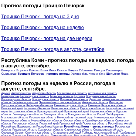
Прогноз погоды Троицко Печорск
:
Троицко Печорск - погода на 3 дня
Троицко Печорск - погода на неделю
Троицко Печорск - погода на две недели
Троицко Печорск - погода в августе, сентябре
Республика Коми - прогноз погоды на неделю, погода
в августе, сентябре
:
Вендинга
Воркута
Вуктыл
Емва
Инта
Кажим
Микунь
Объячево
Печора
Сосногорск
Сыктывкар
Троицко Печорск - прогноз погоды
Усинск
Усть-Кулом
Ухта
Щельяюр
Якша
Прогноз погоды на неделю в России, погода в
августе, сентябре
:
Адыгея
Алтайский край
Амурская область
Архангельская область
Астраханская область
Башкортостан
Белгородская область
Брянская область
Бурятия
Владимирская область
Волгоградская область
Вологодская область
Воронежская область
Дагестан
Еврейская автономная
область
Забайкальский край
Западно-Казахстанская область
Ивановская область
Ингушетия
Иркутская область
Кабардино-Балкария
Калининградская область
Калмыкия
Калужская область
Камчатский край
Карачаево-Черкесия
Кемеровская область
Кировская область
Коряцкий автономный
округ
Костромская область
Краснодарский край
Красноярский край
Курганская область
Курская
область
Ленинградская область
Липецкая область
Магаданская область
Марий Эл
Мордовия
Московская область
Мурманская область
Ненецкий автономный округ
Нижегородская область
Новгородская область
Новосибирская область
Омская область
Оренбургская область
Орловская
область
Пензенская область
Пермский край
Приморский край
Псковская область
Республика Алтай
Республика Башкортостан
Республика Карелия
Республика Коми - прогноз погоды
Ростовская
область
Рязанская область
Самарская область
Саратовская область
Свердловская область
Северная Осетия
Смоленская область
Ставропольский край
Таймыр, Красноярский край
Тамбовская
область
Татарстан
Тверская область
Томская область
Тульская область
Тыва
Тюменская область