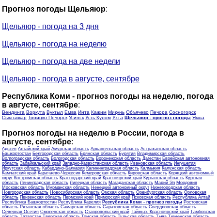
Прогноз погоды Щельяюр
:
Щельяюр - погода на 3 дня
Щельяюр - погода на неделю
Щельяюр - погода на две недели
Щельяюр - погода в августе, сентябре
Республика Коми - прогноз погоды на неделю, погода
в августе, сентябре
:
Вендинга
Воркута
Вуктыл
Емва
Инта
Кажим
Микунь
Объячево
Печора
Сосногорск
Сыктывкар
Троицко Печорск
Усинск
Усть-Кулом
Ухта
Щельяюр - прогноз погоды
Якша
Прогноз погоды на неделю в России, погода в
августе, сентябре
:
Адыгея
Алтайский край
Амурская область
Архангельская область
Астраханская область
Башкортостан
Белгородская область
Брянская область
Бурятия
Владимирская область
Волгоградская область
Вологодская область
Воронежская область
Дагестан
Еврейская автономная
область
Забайкальский край
Западно-Казахстанская область
Ивановская область
Ингушетия
Иркутская область
Кабардино-Балкария
Калининградская область
Калмыкия
Калужская область
Камчатский край
Карачаево-Черкесия
Кемеровская область
Кировская область
Коряцкий автономный
округ
Костромская область
Краснодарский край
Красноярский край
Курганская область
Курская
область
Ленинградская область
Липецкая область
Магаданская область
Марий Эл
Мордовия
Московская область
Мурманская область
Ненецкий автономный округ
Нижегородская область
Новгородская область
Новосибирская область
Омская область
Оренбургская область
Орловская
область
Пензенская область
Пермский край
Приморский край
Псковская область
Республика Алтай
Республика Башкортостан
Республика Карелия
Республика Коми - прогноз погоды
Ростовская
область
Рязанская область
Самарская область
Саратовская область
Свердловская область
Северная Осетия
Смоленская область
Ставропольский край
Таймыр, Красноярский край
Тамбовская
область
Татарстан
Тверская область
Томская область
Тульская область
Тыва
Тюменская область