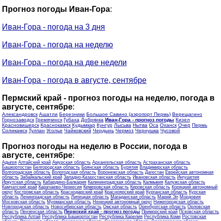
Прогноз погоды Иван-Гора
:
Иван-Гора - погода на 3 дня
Иван-Гора - погода на неделю
Иван-Гора - погода на две недели
Иван-Гора - погода в августе, сентябре
Пермский край - прогноз погоды на неделю, погода в
августе, сентябре
:
Александровск
Ашатли
Березники
Большое Савино (аэропорт Пермь)
Верещагино
Горнозаводск
Гремячинск
Губаха
Добрянка
Иван-Гора - прогноз погоды
Кизел
Красновишерск
Краснокамск
Кудымкар
Кунгур
Лысьва
Нытва
Оса
Оханск
Очер
Пермь
Соликамск
Тулпан
Усолье
Чайковский
Чердынь
Чермоз
Чернушка
Чусовой
Прогноз погоды на неделю в России, погода в
августе, сентябре
:
Адыгея
Алтайский край
Амурская область
Архангельская область
Астраханская область
Башкортостан
Белгородская область
Брянская область
Бурятия
Владимирская область
Волгоградская область
Вологодская область
Воронежская область
Дагестан
Еврейская автономная
область
Забайкальский край
Западно-Казахстанская область
Ивановская область
Ингушетия
Иркутская область
Кабардино-Балкария
Калининградская область
Калмыкия
Калужская область
Камчатский край
Карачаево-Черкесия
Кемеровская область
Кировская область
Коряцкий автономный
округ
Костромская область
Краснодарский край
Красноярский край
Курганская область
Курская
область
Ленинградская область
Липецкая область
Магаданская область
Марий Эл
Мордовия
Московская область
Мурманская область
Ненецкий автономный округ
Нижегородская область
Новгородская область
Новосибирская область
Омская область
Оренбургская область
Орловская
область
Пензенская область
Пермский край - прогноз погоды
Приморский край
Псковская область
Республика Алтай
Республика Башкортостан
Республика Карелия
Республика Коми
Ростовская