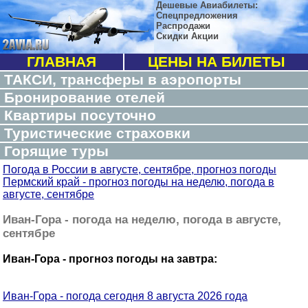
Дешевые Авиабилеты:
Спецпредложения
Распродажи
Скидки Акции
ГЛАВНАЯ
ЦЕНЫ НА БИЛЕТЫ
ТАКСИ, трансферы в аэропорты
Бронирование отелей
Квартиры посуточно
Туристические страховки
Горящие туры
Погода в России в августе, сентябре, прогноз погоды
Пермский край - прогноз погоды на неделю, погода в
августе, сентябре
Иван-Гора - погода на неделю, погода в августе,
сентябре
Иван-Гора - прогноз погоды на завтра:
Иван-Гора - погода сегодня 8 августа 2026 года