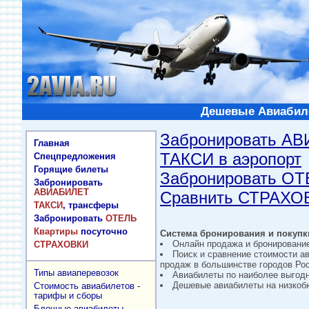
Дешевые Авиабиле
Забронировать А
Главная
ТАКСИ в аэропорт
Спецпредложения
Горящие билеты
Забронировать О
Забронировать
АВИАБИЛЕТ
Сравнить СТРАХО
ТАКСИ
, трансферы
Забронировать
ОТЕЛЬ
Квартиры
посуточно
Система бронирования и покупки
Онлайн продажа и бронировани
СТРАХОВКИ
Поиск и сравнение стоимости а
продаж в большинстве городов Рос
Типы авиаперевозок
Авиабилеты по наиболее выгод
Дешевые авиабилеты на низкобю
Стоимость авиабилетов -
тарифы и сборы
Блочные авиабилеты