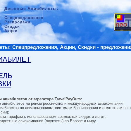
Дешевые Авиабилеты:
Спецпредложения
Распродажи
Скидки
Акции
ты: Спецпредложения, Акции, Скидки - предложени
ВИАБИЛЕТ
ТЕЛЬ
ВКИ
 авиабилетов от агрегатора TravelPayOuts:
е авиабилетов на рейсы российских и международных авиакомпаний;
виабилетов по авиакомпаниям, системам бронирования и агентствам по 
сии);
ным тарифам с использованием возможных скидок и льгот;
джетные авиакомпании (лоукосты) по Европе и миру.