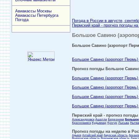
Авиакассы Москвы
Авиакассы Петербурга
Погода
Погода в России в августе, сентяб
Пермский край - прогноз погоды на
Большое Савино (аэропорт
Большое Савино (аэропорт Пермь
Большое Савино (аэропорт Пермь) -
Прогноз погоды Большое Савино
Большое Савино (аэропорт Пермь) 
Большое Савино (аэропорт Пермь) 
Большое Савино (аэропорт Пермь) 
Большое Савино (аэропорт Пермь) -
Пермский край - прогноз погоды 
Александровск
Ашатли
Березники
Большое 
Краснокамск
Кудымкар
Кунгур
Лысьва
Нытв
Прогноз погоды на неделю в Росс
Адыгея
Алтайский край
Амурская область
Арханг
Вологодская область
Воронежская область
Дагес