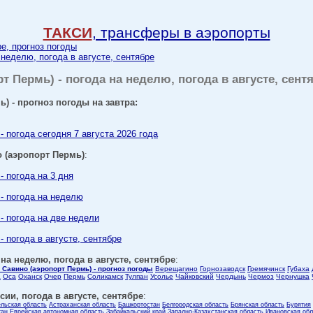
ТАКСИ
, трансферы в аэропорты
ре, прогноз погоды
 неделю, погода в августе, сентябре
 Пермь) - погода на неделю, погода в августе, сент
) - прогноз погоды на завтра:
 погода сегодня 7 августа 2026 года
 (аэропорт Пермь)
:
- погода на 3 дня
- погода на неделю
- погода на две недели
 погода в августе, сентябре
на неделю, погода в августе, сентябре
:
Савино (аэропорт Пермь) - прогноз погоды
Верещагино
Горнозаводск
Гремячинск
Губаха
а
Оса
Оханск
Очер
Пермь
Соликамск
Тулпан
Усолье
Чайковский
Чердынь
Чермоз
Чернушка
ии, погода в августе, сентябре
:
ельская область
Астраханская область
Башкортостан
Белгородская область
Брянская область
Бурятия
тан
Еврейская автономная область
Забайкальский край
Западно-Казахстанская область
Ивановская обл