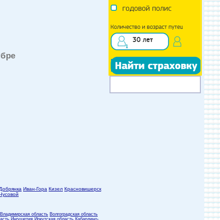
ябре
Добрянка
Иван-Гора
Кизел
Красновишерск
Чусовой
Владимирская область
Волгоградская область
асть
Ингушетия
Иркутская область
Кабардино-